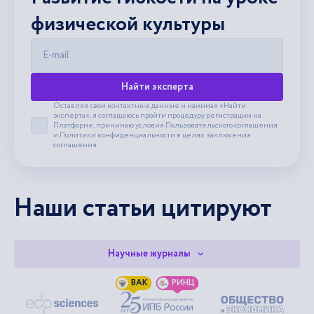
физической культуры
E-mail
Найти эксперта
Оставляя свои контактные данные и нажимая «Найти
эксперта», я соглашаюсь пройти процедуру регистрации на
Платформе, принимаю условия
Пользовательского соглашения
Принять пользовательское соглашение
и
Политики конфиденциальности
в целях заключения
соглашения.
Наши статьи цитируют
Научные журналы
ВАК
РИНЦ