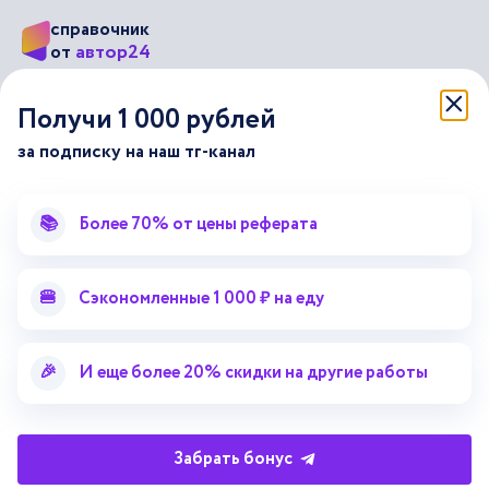
справочник
автор24
от
Подписывайся на наши соц. сети
Получи 1 000 рублей
за подписку на наш тг-канал
Научные статьи
Отзывы об Автор24
Лекторий
Последние статьи
📚
Более 70% от цены реферата
Методические указания
Помощь эксперта
Справочник терминов
Справочник рефератов
🍔
Сэкономленные 1 000 ₽ на еду
Статьи от экспертов
Поиск репетитора
Для правообладателей
🎉
И еще более 20% скидки на другие работы
Работа для преподавателей
Работа для репетиторов
Забрать бонус
Партнерская программа