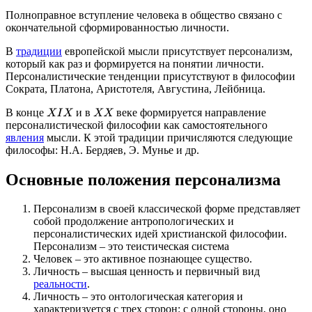
Полноправное вступление человека в общество связано с
окончательной сформированностью личности.
В
традиции
европейской мысли присутствует персонализм,
который как раз и формируется на понятии личности.
Персоналистические тенденции присутствуют в философии
Сократа, Платона, Аристотеля, Августина, Лейбница.
В конце
и в
веке формируется направление
X
I
X
X
X
персоналистической философии как самостоятельного
явления
мысли. К этой традиции причисляются следующие
философы: Н.А. Бердяев, Э. Мунье и др.
Основные положения персонализма
Персонализм в своей классической форме представляет
собой продолжение антропологических и
персоналистических идей христианской философии.
Персонализм – это теистическая система
Человек – это активное познающее существо.
Личность – высшая ценность и первичный вид
реальности
.
Личность – это онтологическая категория и
характеризуется с трех сторон: с одной стороны, оно