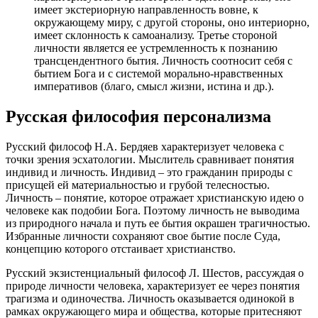
имеет экстериорную направленность вовне, к
окружающему миру, с другой стороны, оно интериорно,
имеет склонность к самоанализу. Третье стороной
личности является ее устремленность к познанию
трансцендентного бытия. Личность соотносит себя с
бытием Бога и с системой морально-нравственных
императивов (благо, смысл жизни, истина и др.).
Русская философия персонализма
Русский философ Н.А. Бердяев характеризует человека с
точки зрения эсхатологии. Мыслитель сравнивает понятия
индивид и личность. Индивид – это гражданин природы с
присущей ей материальностью и грубой телесностью.
Личность – понятие, которое отражает христианскую идею о
человеке как подобии Бога. Поэтому личность не выводима
из природного начала и путь ее бытия окрашен трагичностью.
Избранные личности сохраняют свое бытие после Суда,
концепцию которого отстаивает христианство.
Русский экзистенциальный философ Л. Шестов, рассуждая о
природе личности человека, характеризует ее через понятия
трагизма и одиночества. Личность оказывается одинокой в
рамках окружающего мира и общества, которые притесняют