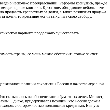
оведено несколько преобразований. Реформы коснулись, прежде
ы, ветеринарные клиники. Крестьяне, обладавшие небольшими
о продавать крепостных за долги, а также розничная продажа
за долги, то крестьяне могли выкупить свою свободу.
ассическом варианте продолжало существовать.
имость страны, ее мощь можно обеспечить только за счет
держивалось позиции сохранения России в качестве аграрной
Это сказывалось на обесценивании бумажных денег. Министр
азны. Однако, придерживался позиции, что Россия должна
асходов, с осторожностью пользовался кредитами. Выпуск