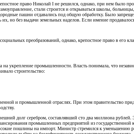
епостное право Николай I не решился, однако, при нем было пр
о самоуправление, стали строится и открываться школы, больниц
дородные пашни отдавались под общую обработку. Было запрещен
их, но без выдачи земельных наделов. Если имение продавалось 
социальных преобразований, однако, крепостное право в его кл
а на укрепление промышленности. Власть понимала, что независ
живало строительство:
твенной и промышленной отраслях. При этом правительство при
одству.
нешний долг серебром, составлявший сто два миллиона рублей. 
инансирования промышленных предприятий из государственной к
высокие пошлины на импорт. Министр стремился к уменьшению р
озволило выйти на бездефицитность государственного бюджета.