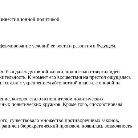
я инвестиционной политикой.
формирование условий ее роста и развития в будущем.
Он был далек духовной жизни, полностью отвергал идеи
нительность. К момент его восшествия на престол ощущалась
ыл связан с укреплением абсолютной власти, с опорой на
ение, которое стало исполнителем политических
чных политических кружков. Кроме того, способствовала
 того, существовало множество противоречивых законов,
ограничен бюрократический произвол, появилась возможность