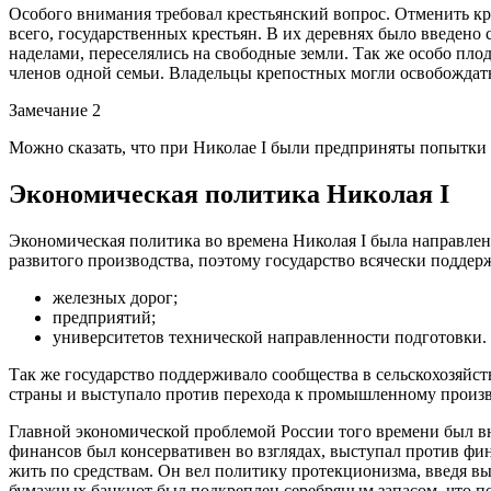
Особого внимания требовал крестьянский вопрос. Отменить кр
всего, государственных крестьян. В их деревнях было введен
наделами, переселялись на свободные земли. Так же особо пло
членов одной семьи. Владельцы крепостных могли освобождать 
Замечание 2
Можно сказать, что при Николае I были предприняты попытки 
Экономическая политика Николая I
Экономическая политика во времена Николая I была направлен
развитого производства, поэтому государство всячески поддер
железных дорог;
предприятий;
университетов технической направленности подготовки.
Так же государство поддерживало сообщества в сельскохозяйс
страны и выступало против перехода к промышленному произв
Главной экономической проблемой России того времени был в
финансов был консервативен во взглядах, выступал против ф
жить по средствам. Он вел политику протекционизма, введя 
бумажных банкнот был подкреплен серебряным запасом, что п