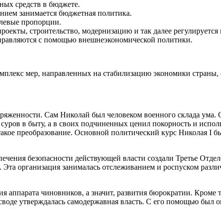
ных средств в бюджете.
нием занимается бюджетная политика.
слевые пропорции.
роекты, строительство, модернизацию и так далее регулируетс
правляются с помощью внешнеэкономической политики.
омплекс мер, направленных на стабилизацию экономики страны, 
ряженности. Сам Николай был человеком военного склада ума. 
суров в быту, а в своих подчиненных ценил покорность и испол
 такое преобразование. Основной политический курс Николая I б
печения безопасности действующей власти создали Третье Отдел
. Эта организация занималась отслеживанием и роспуском разли
ия аппарата чиновников, а значит, развития бюрократии. Кроме
своде утверждалась самодержавная власть. С его помощью был 