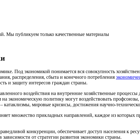
ний. Мы публикуем только качественные материалы
ки
ономике. Под экономикой понимается вся совокупность хозяйст
дания, распределения, сбыта и конечного потребления
экономичес
ость и защиту интересов граждан страны.
авленного воздействия на внутренние хозяйственные процессы 
м на экономическую политику могут воздействовать профсоюзы,
– катаклизмы, мировые кризисы, достижения научно-техническо
иняет множество прикладных направлений, каждое из которых п
аведливой конкуренции, обеспечивает доступ населения к ресу
в зависимости от стратегии развития экономики страны.