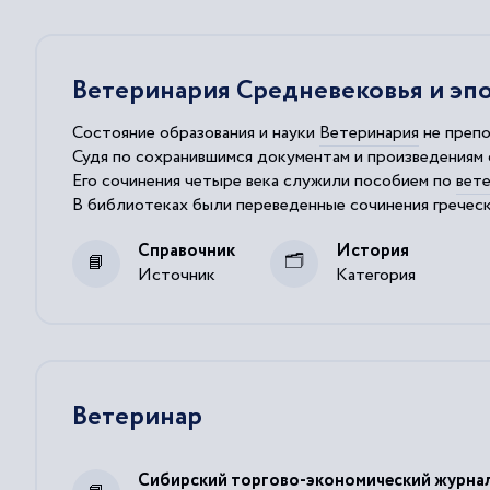
Ветеринария Средневековья и эп
Состояние образования и науки
Ветеринария
не препо
Судя по сохранившимся документам и произведениям
Его сочинения четыре века служили пособием по
вет
В библиотеках были переведенные сочинения гречес
В учебном процессе университетов важное место за
Справочник
История
Источник
Категория
Ветеринар
Сибирский торгово-экономический журна