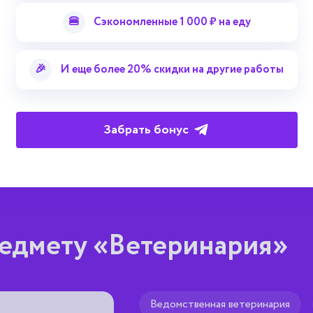
🍔
Сэкономленные 1 000 ₽ на еду
арного университета
🎉
И еще более 20% скидки на другие работы
Забрать бонус
едмету «Ветеринария»
Ведомственная ветеринария