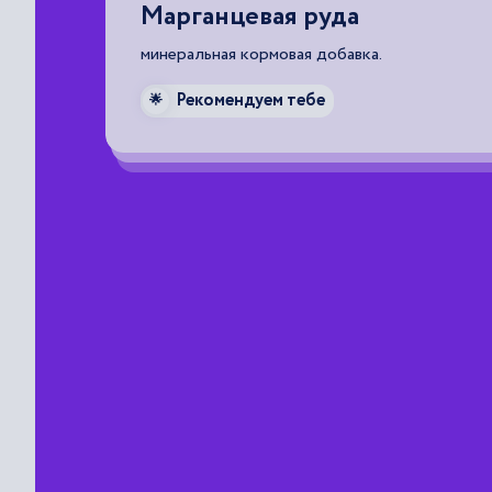
Марганцевая руда
минеральная кормовая добавка.
Рекомендуем тебе
ии
🌟
ких
и