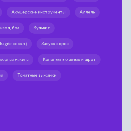
онцепция»
Акушерские инструменты
Аллель
 значительное
имптомных и иных скрытых
их явлений в целом над
изол, боа
Вульвит
ная концепция айсберга
лишь малая часть
ragée нескл.)
Запуск коров
верная мякина
Конопляные жмых и шрот
ви
Томатные выжимки