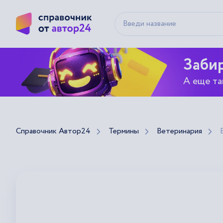
Забир
А еще та
Справочник Автор24
Термины
Ветеринария