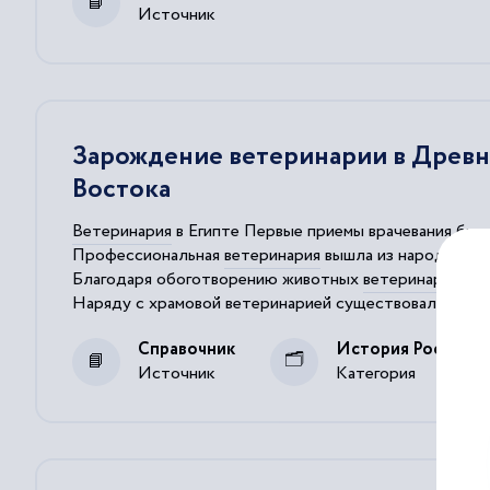
Источник
Зарождение ветеринарии в Древне
Востока
Ветеринария
в Египте Первые приемы врачевания были 
Профессиональная
ветеринария
вышла из народной
в
Благодаря обоготворению животных
ветеринария
в Е
Наряду с храмовой
ветеринарией
существовала и раз
Ветеринария
в Месопотамии Еще одним очагом разви
Справочник
История России
Источник
Категория