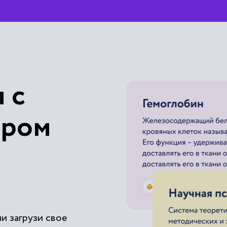
 с
ером
и загрузи свое