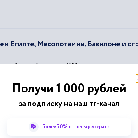
м Египте, Месопотамии, Вавилоне и ст
разработаны в Египте около 4000 года до н. э....
етеринарии
, приняв облик храмовой
ветеринарии
....
гипте занимала почетное место, и лечение животных было...
Получи 1 000 рублей
вивалась народная
ветеринария
....
тия древней
ветеринарии
были рабовладельческие государства
за подписку на наш тг-канал
📚
Более 70% от цены реферата