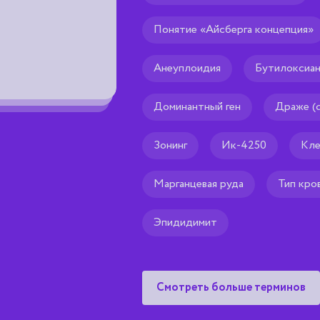
Понятие «Айсберга к
Понятие «Айсберга концепция»
в эпизоотологическом контексте -
преобладание носительства, бесс
форм инфекции и эпизоотологическ
Анеуплоидия
Бутилоксиан
манифестными формами.(Универсаль
утверждает, что очевидное всегда 
Доминантный ген
Драже (d
действительного).
Рекомендуем тебе
Зонинг
Ик-4250
Кле
🌟
Марганцевая руда
Тип кро
Эпидидимит
Смотреть больше терминов