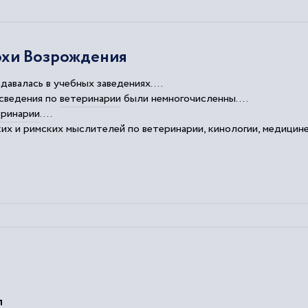
охи Возрождения
давалась в учебных заведениях....
 сведения по
ветеринарии
были немногочисленны....
еринарии
....
ких и римских мыслителей по
ветеринарии
, кинологии, медицине
нимали вопросы
ветеринарии
.
л