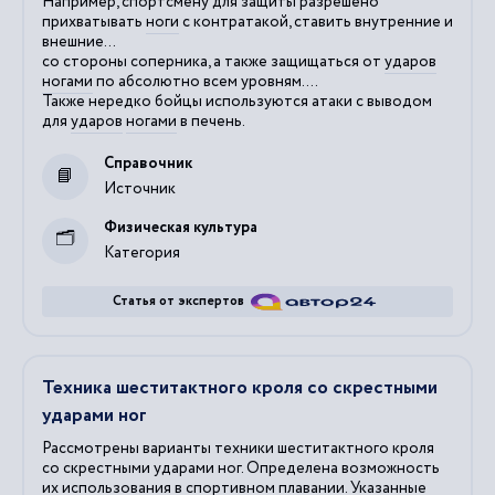
Например, спортсмену для защиты разрешено
прихватывать
ноги
с контратакой, ставить внутренние и
внешние...
со стороны соперника, а также защищаться от
ударов
ногами
по абсолютно всем уровням....
Также нередко бойцы используются атаки с выводом
для
ударов
ногами
в печень.
Справочник
Источник
Физическая культура
Категория
Статья от экспертов
Техника шеститактного кроля со скрестными
ударами ног
Рассмотрены варианты техники шеститактного кроля
со скрестными ударами ног. Определена возможность
их использования в спортивном плавании. Указанные