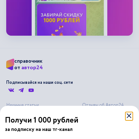
справочник
автор24
от
Подписывайся на наши соц. сети
Научные статьи
Отзывы об Автор24
Лекторий
Последние статьи
Получи 1 000 рублей
Методические указания
Помощь эксперта
за подписку на наш тг-канал
Справочник терминов
Справочник рефератов