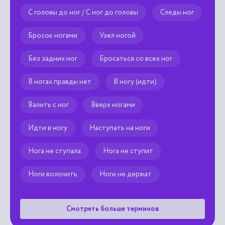
С головы до ног / С ног до головы
Следы ног
Бросок ногами
Узел ногой
Без задних ног
Бросаться со всех ног
В ногах правды нет
В ногу (идти)
Валить с ног
Вверх ногами
Идти в ногу
Наступать на ноги
Нога не ступала
Нога не ступит
Ноги волочить
Ноги не держат
Смотреть больше терминов