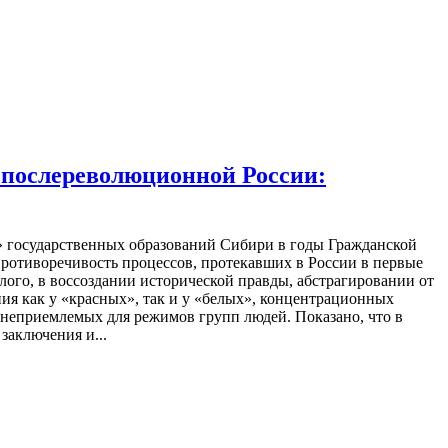
 послереволюционной России:
х» государственных образований Сибири в годы Гражданской
противоречивость процессов, протекавших в России в первые
лого, в воссоздании исторической правды, абстрагировании от
я как у «красных», так и у «белых», концентрационных
 неприемлемых для режимов групп людей. Показано, что в
заключения и...