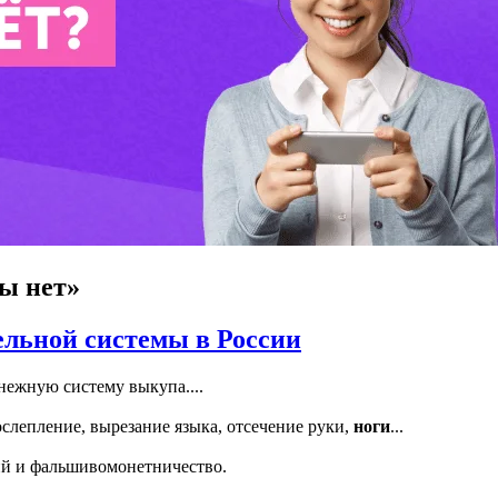
ды нет»
ельной системы в России
нежную систему выкупа....
ослепление, вырезание языка, отсечение руки,
ноги
...
ий и фальшивомонетничество.