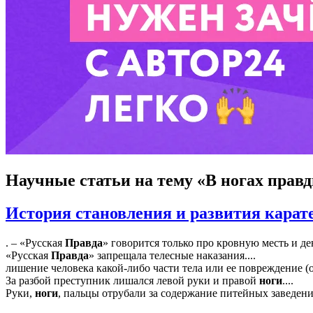
Научные статьи
на тему «В ногах прав
История становления и развития карат
. – «Русская
Правда
» говорится только про кровную месть и де
«Русская
Правда
» запрещала телесные наказания....
лишение человека какой-либо части тела или ее повреждение (
За разбой преступник лишался левой руки и правой
ноги
....
Руки,
ноги
, пальцы отрубали за содержание питейных заведен