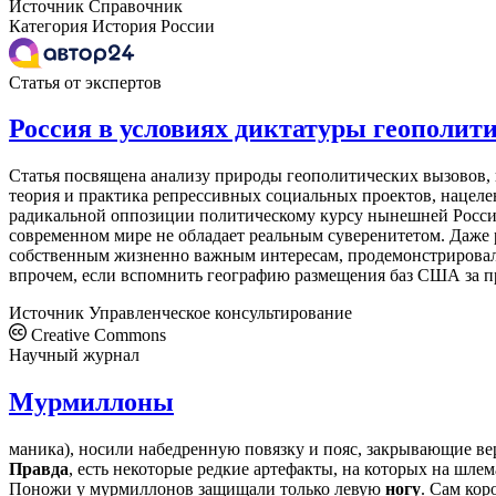
Источник
Справочник
Категория
История России
Статья от экспертов
Россия в условиях диктатуры геополит
Статья посвящена анализу природы геополитических вызовов, 
теория и практика репрессивных социальных проектов, нацеле
радикальной оппозиции политическому курсу нынешней России в
современном мире не обладает реальным суверенитетом. Даже
собственным жизненно важным интересам, продемонстрировали,
впрочем, если вспомнить географию размещения баз США за пре
Источник
Управленческое консультирование
Creative Commons
Научный журнал
Мурмиллоны
маника), носили набедренную повязку и пояс, закрывающие ве
Правда
, есть некоторые редкие артефакты, на которых на шле
Поножи у мурмиллонов защищали только левую
ногу
. Сам ко