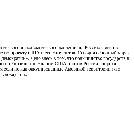
ического и экономического давления на Россию является
не по проекту США и его сателлитов. Сегодня основный упрек
емократии». Дело здесь в том, что большинство государств в
ации на Украине к кампании США против России вопреки
я если не как оккупированные Америкой территории (что,
лова), то к...