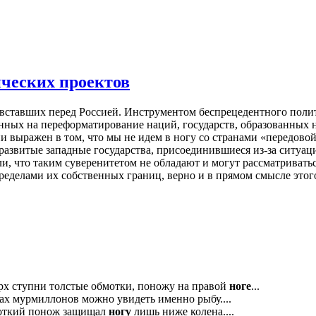
ических проектов
вставших перед Россией. Инструментом беспрецедентного полит
нных на переформатирование наций, государств, образованных 
ыражен в том, что мы не идем в ногу со странами «передовой д
 развитые западные государства, присоединившиеся из-за ситу
 что таким суверенитетом не обладают и могут рассматриватьс
делами их собственных границ, верно и в прямом смысле этого с
рх ступни толстые обмотки, поножу на правой
ноге
...
мах мурмиллонов можно увидеть именно рыбу....
роткий понож защищал
ногу
лишь ниже колена....