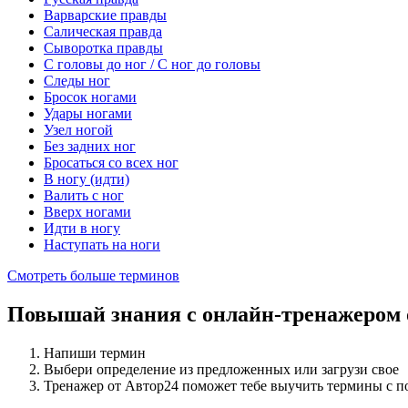
Варварские правды
Салическая правда
Сыворотка правды
С головы до ног / С ног до головы
Следы ног
Бросок ногами
Удары ногами
Узел ногой
Без задних ног
Бросаться со всех ног
В ногу (идти)
Валить с ног
Вверх ногами
Идти в ногу
Наступать на ноги
Смотреть больше терминов
Повышай знания с онлайн-тренажером
Напиши термин
Выбери определение из предложенных или загрузи свое
Тренажер от Автор24 поможет тебе выучить термины с 