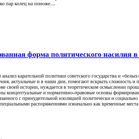
 пар колец на поноже....
ованная форма политического насилия в
 анализ карательной политики советского государства и «белы
ения, актуальные и в наши дни, помогают вскрыть сложность и 
оме своей истории, нуждается в теоретическом осмыслении прош
ны концептуальные и нормативно-правовые основы формировани
язанного с принудительной изоляцией политически и социально
 специальными распоряжениями изначально как временные места 