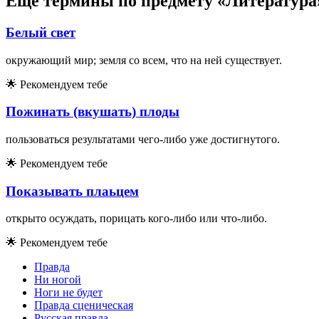
Еще термины по предмету «Литература
Белый свет
окружающий мир; земля со всем, что на ней существует.
🌟
Рекомендуем тебе
Пожинать (вкушать) плоды
пользоваться результатами чего-либо уже достигнутого.
🌟
Рекомендуем тебе
Показывать плаьцем
открыто осуждать, порицать кого-либо или что-либо.
🌟
Рекомендуем тебе
Правда
Ни ногой
Ноги не будет
Правда сценическая
Русская правда