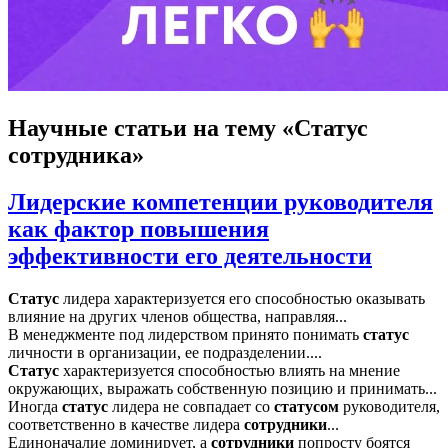
Научные статьи
на тему «Статус
сотрудника»
Лидерские компетенции руководителя
как фактор повышения
эффективности его деятельности
Статус
лидера характеризуется его способностью оказывать
влияние на других членов общества, направляя...
В менеджменте под лидерством принято понимать
статус
личности в организации, ее подразделении....
Статус
характеризуется способностью влиять на мнение
окружающих, выражать собственную позицию и принимать...
Иногда
статус
лидера не совпадает со
статусом
руководителя,
соответственно в качестве лидера
сотрудники
...
Единоначалие доминирует, а
сотрудники
попросту боятся