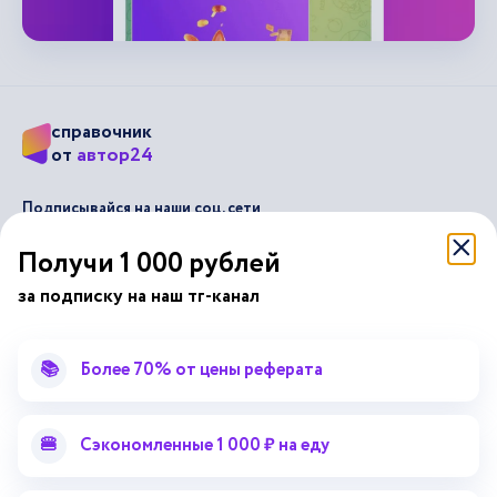
справочник
автор24
от
Подписывайся на наши соц. сети
Получи 1 000 рублей
Научные статьи
Отзывы об Автор24
за подписку на наш тг-канал
Лекторий
Последние статьи
Методические указания
Помощь эксперта
📚
Более 70% от цены реферата
Справочник терминов
Справочник рефератов
Статьи от экспертов
Поиск репетитора
🍔
Сэкономленные 1 000 ₽ на еду
Для правообладателей