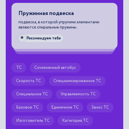
Пружинная подвеска
Д
подвеска, в которой упругими элементами
дв
являются спиральные пружины.
во
сч
х
св
Рекомендуем тебе
🌟

ТС
Сочлененный автобус
Скорость ТС
Специализированное ТС
Специальное ТС
Управляемость ТС
Базовое ТС
Единичное ТС
Занос ТС
Изготовитель ТС
Категория ТС