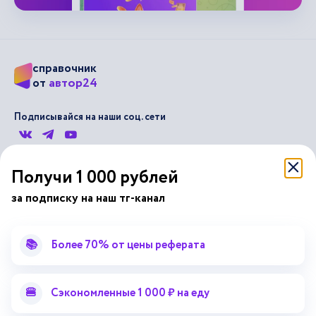
справочник
автор24
от
Подписывайся на наши соц. сети
Научные статьи
Отзывы об Автор24
Получи 1 000 рублей
Лекторий
Последние статьи
за подписку на наш тг-канал
Методические указания
Помощь эксперта
Справочник терминов
Справочник рефератов
📚
Более 70% от цены реферата
Статьи от экспертов
Поиск репетитора
Для правообладателей
🍔
Сэкономленные 1 000 ₽ на еду
Работа для преподавателей