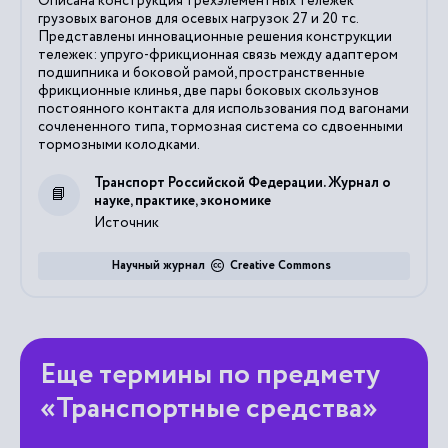
Описана конструкция трехэлементных тележек
грузовых вагонов для осевых нагрузок 27 и 20 тс.
Представлены инновационные решения конструкции
тележек: упруго-фрикционная связь между адаптером
подшипника и боковой рамой, пространственные
фрикционные клинья, две пары боковых скользунов
постоянного контакта для использования под вагонами
сочлененного типа, тормозная система со сдвоенными
тормозными колодками.
Транспорт Российской Федерации. Журнал о
науке, практике, экономике
Источник
Научный журнал
Creative Commons
Еще термины по предмету
«Транспортные средства»