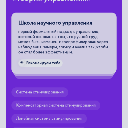
го
Школа научного управления
И
п
первый формальный подход к управлению,
который основан на том, что ручной труд
,
сп
может быть изменен, перепрофилирован через
ра
наблюдения, замеры, логику и анализ так, чтобы
ин
он стал более эффективным.
пр
ка
Рекомендуем тебе
🌟
се

Система стимулирования
Компенсаторная система стимулирования
Линейная система стимулирования