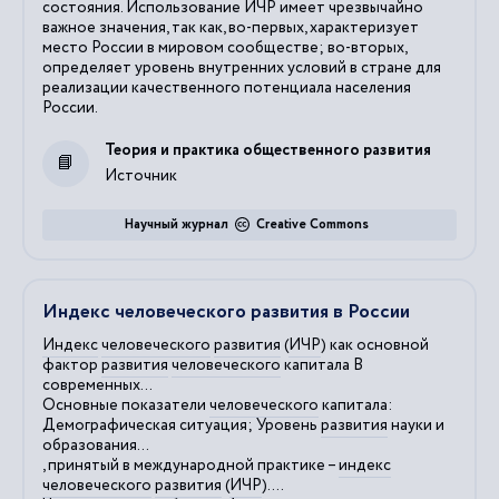
состояния. Использование ИЧР имеет чрезвычайно
важное значения, так как, во-первых, характеризует
место России в мировом сообществе; во-вторых,
определяет уровень внутренних условий в стране для
реализации качественного потенциала населения
России.
Теория и практика общественного развития
Источник
Научный журнал
Creative Commons
Индекс человеческого развития в России
Индекс
человеческого
развития
(
ИЧР
) как основной
фактор
развития
человеческого
капитала В
современных...
Основные показатели
человеческого
капитала:
Демографическая ситуация; Уровень
развития
науки и
образования...
, принятый в международной практике –
индекс
человеческого
развития
(
ИЧР
)....