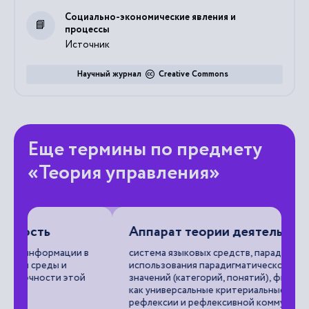
Социально-экономические явления и
процессы
Источник
Научный журнал
Creative Commons
Еще термины по предмету
«Теория управления»
Аппарат теории деятельности
в
система языковых средств, парадигма и формы
использования парадигматического набора
й
значений (категорий, понятий), фиксированные
как универсальные критериальные условия
рефлексии и рефлексивной коммуникации.