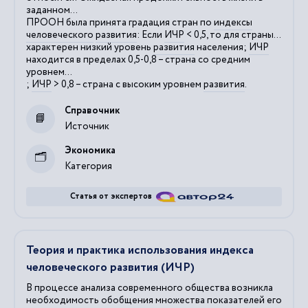
заданном...
ПРООН была принята градация стран по
индексы
человеческого
развития
: Если
ИЧР
< 0,5, то для страны...
характерен низкий уровень
развития
населения;
ИЧР
находится в пределах 0,5-0,8 – страна со средним
уровнем...
;
ИЧР
> 0,8 – страна с высоким уровнем
развития
.
Справочник
Источник
Экономика
Категория
Статья от экспертов
Теория и практика использования индекса
человеческого развития (ИЧР)
В процессе анализа современного общества возникла
необходимость обобщения множества показателей его