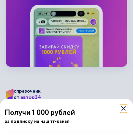
справочник
автор24
от
Получи 1 000 рублей
Подписывайся на наши соц. сети
за подписку на наш тг-канал