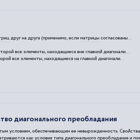
триц
друг на друга (применимо, если
матрицы
согласованы...
которой все элементы, находящиеся вне главной диагонали...
торой все элементы, находящиеся на главной диагонали...
тво диагонального преобладания
стым условием, обеспечивающим ее невырожденность. Свойств
матриваются как условия типа диагонального преобладания и п