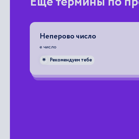
Еще термины по пр
Неперово число
о числа
e число
Рекомендуем тебе
🌟