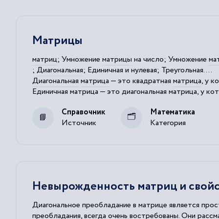
Матрицы
матриц
; Умножение
матрицы
на число; Умножение
ма
;
Диагональная
; Единичная и нулевая; Треугольная....
Диагональная
матрица
— это квадратная
матрица
, у 
Единичная
матрица
— это
диагональная
матрица
, у ко
left(
Справочник
Математика
3
0
0
0
2
0
0
0
3
Источник
Категория
\right)$ -
диагональная
Невырожденность матриц и свойс
Диагональное преобладание в матрице является про
преобладания, всегда очень востребованы. Они расс