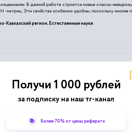
ырожденными. В данной работе строятся новые классы невыро
 H -матриц. Эти свойства особенно удобны, поскольку многие п
ся Н -матрицами, теперь может быть расширена.
ро-Кавказский регион. Естественные науки
я нулевой
матрицы
ранг
матрицы
равен нулю, для остальных...
Получи 1 000 рублей
ых преобразований сводится к приведению
матрицы
к
диагона
за подписку на наш тг-канал
цы
равен числу ненулевых
диагональных
элементов....
ых
элементов равно 3, следовательно,
.
r
a
n
g
=
3
📚
Более 70% от цены реферата