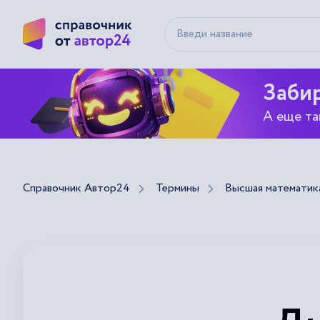
Забир
А еще та
Справочник Автор24
Термины
Высшая математик