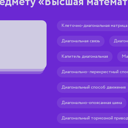
едмету «Высшая математ
Клеточно-диагональная матрица
Компонента связност
Диагональная связь
Диагон
максимальный связный подграф дан
Рекомендуем тебе
🌟
Капитель диагональная
Ма
Диагонально- перекрестный спо
Диагональный способ движения
Диагонально-опоясанная шина
Диагональный тормозной приво