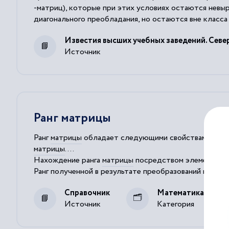
-матриц), которые при этих условиях остаются нев
диагонального преобладания, но остаются вне класса
теория невырожденности матриц, которые не являют
Известия высших учебных заведений. Севе
Источник
Ранг матрицы
Ранг
матрицы
обладает следующими свойствами: Дл
матрицы
....
Нахождение ранга
матрицы
посредством элементарн
Ранг полученной в результате преобразований
матри
ступенчатого вида Количество ненулевых
диагональн
Справочник
Математика
Источник
Категория