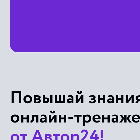
Повышай знания
онлайн-тренаж
от Автор24!