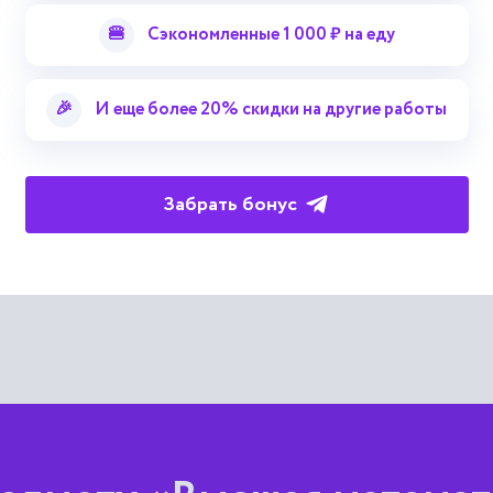
🍔
Сэкономленные 1 000 ₽ на еду
нальным преобладанием
🎉
И еще более 20% скидки на другие работы
одного класса вещественных матриц с диагональным преоблад
рия 1. Математика. Механика. Информатика
Забрать бонус