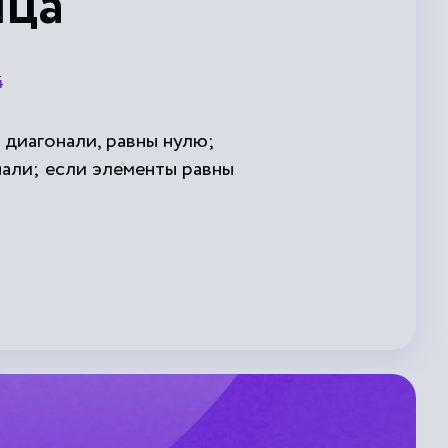
ица
4
 диагонали, равны нулю;
али; если элементы равны