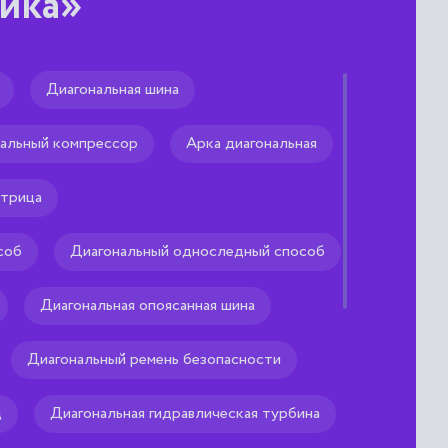
ика»
Диагональная шина
и
альный компрессор
Арка диагональная
ного графа
трица
соб
Диагональный односледный способ
Диагональная опоясанная шина
Диагональный ремень безопасности
д
Диагональная гидравлическая турбина