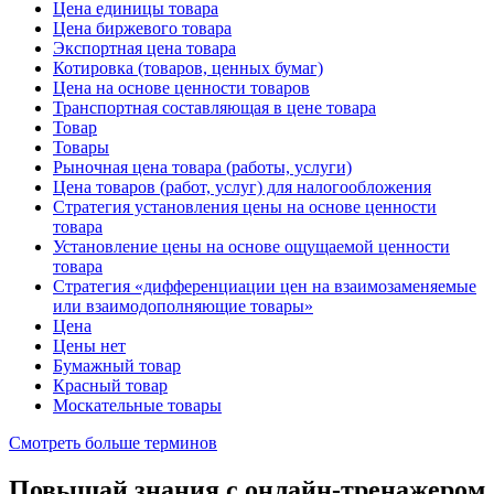
Цена единицы товара
Цена биржевого товара
Экспортная цена товара
Котировка (товаров, ценных бумаг)
Цена на основе ценности товаров
Транспортная составляющая в цене товара
Товар
Товары
Рыночная цена товара (работы, услуги)
Цена товаров (работ, услуг) для налогообложения
Стратегия установления цены на основе ценности
товара
Установление цены на основе ощущаемой ценности
товара
Стратегия «дифференциации цен на взаимозаменяемые
или взаимодополняющие товары»
Цена
Цены нет
Бумажный товар
Красный товар
Москательные товары
Смотреть больше терминов
Повышай знания с онлайн-тренажером