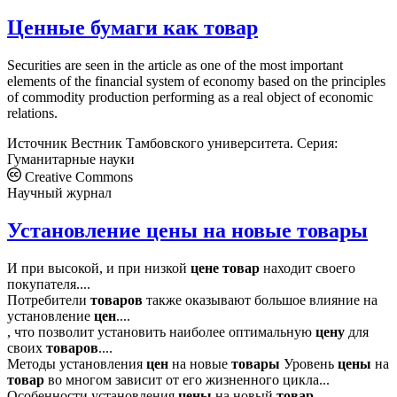
Ценные бумаги как товар
Securities are seen in the article as one of the most important
elements of the financial system of economy based on the principles
of commodity production performing as a real object of economic
relations.
Источник
Вестник Тамбовского университета. Серия:
Гуманитарные науки
Creative Commons
Научный журнал
Установление цены на новые товары
И при высокой, и при низкой
цене
товар
находит своего
покупателя....
Потребители
товаров
также оказывают большое влияние на
установление
цен
....
, что позволит установить наиболее оптимальную
цену
для
своих
товаров
....
Методы установления
цен
на новые
товары
Уровень
цены
на
товар
во многом зависит от его жизненного цикла...
Особенности установления
цены
на новый
товар