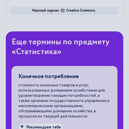
Научный журнал
Creative Commons
Еще термины по предмету
«Статистика»
Конечное потребление
К
стоимость конечных товаров и услуг,
ча
использованных домашними хозяйствами для
ос
удовлетворения текущих потребностей, а
пе
также органами государственного управления и
пр
некоммерческими организациями,
пр
обслуживающими домашние хозяйства, в
процессе их текущей деятельности.

Рекомендуем тебе
🌟