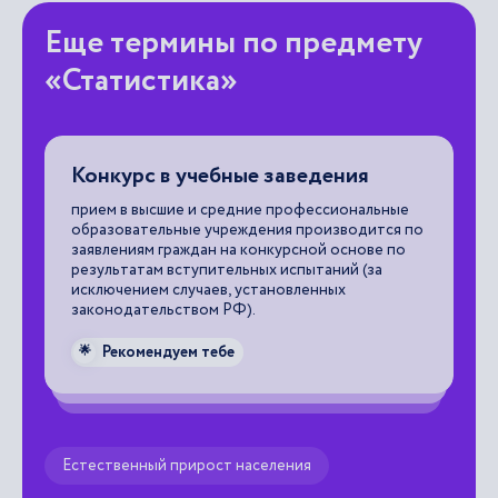
Еще термины по предмету
«Статистика»
Конкурс в учебные заведения
Д
прием в высшие и средние профессиональные
ап
образовательные учреждения производится по
по
заявлениям граждан на конкурсной основе по
о 
 и
результатам вступительных испытаний (за
исключением случаев, установленных

законодательством РФ).
Рекомендуем тебе
🌟
Естественный прирост населения