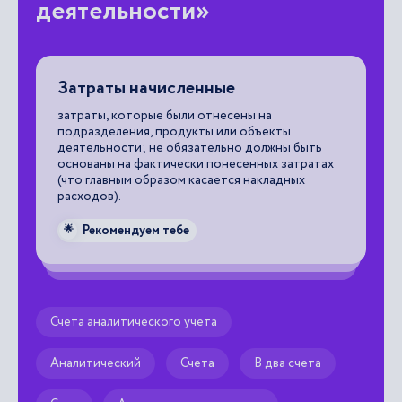
деятельности»
Затраты начисленные
А
ко
затраты, которые были отнесены на
ак
подразделения, продукты или объекты
по
деятельности; не обязательно должны быть
че
основаны на фактически понесенных затратах
(что главным образом касается накладных

расходов).
Рекомендуем тебе
🌟
Счета аналитического учета
Аналитический
Счета
В два счета