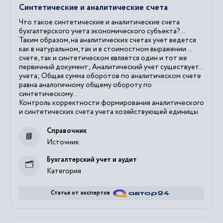
Синтетические и аналитические счета
Что такое синтетические и
аналитические
счета
бухгалтерского учета экономического субъекта?...
Таким образом, на
аналитических
счетах
учет ведется
как в натуральном, так и в стоимостном выражении...
счете
, так и синтетическом является один и тот же
первичный документ;
Аналитический
учет существует...
учета; Общая сумма оборотов по
аналитическом
счете
равна аналогичному общему обороту по
синтетическому...
Контроль корректности формирования
аналитического
и синтетических
счета
учета хозяйствующей единицы
Справочник
Источник
Бухгалтерский учет и аудит
Категория
Статья от экспертов