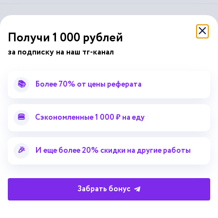
справочник
автор24
от
Получи 1 000 рублей
за подписку на наш тг-канал
Подписывайся на наши соц. сети
📚
Более 70% от цены реферата
Научные статьи
Отзывы об Автор24
Лекторий
Последние статьи
🍔
Сэкономленные 1 000 ₽ на еду
Методические указания
Помощь эксперта
Справочник терминов
Справочник рефератов
🎉
И еще более 20% скидки на другие работы
Статьи от экспертов
Поиск репетитора
Для правообладателей
Работа для преподавателей
Забрать бонус
Работа для репетиторов
Партнерская программа