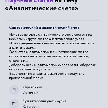
Научные статьи
на тему
«Аналитические счета»
Синтетический и аналитический учет
Некоторые
счета
синтетического учета состоят их
нескольких групп
счетов
аналитического
учета....
И они среднее звено между синтетическим
счетом
и
аналитическим
....
Равенства
аналитических
и синтетических
счетов
остаток на начало по всем
аналитическим
счетам
,
открытым...
) обороты всех
аналитических
счетов
равны оборотам
по синтетическому
счету
....
Ведомости по
аналитическим
счетам
ведутся в
произвольной форме.
Справочник
Источник
Бухгалтерский учет и аудит
Категория