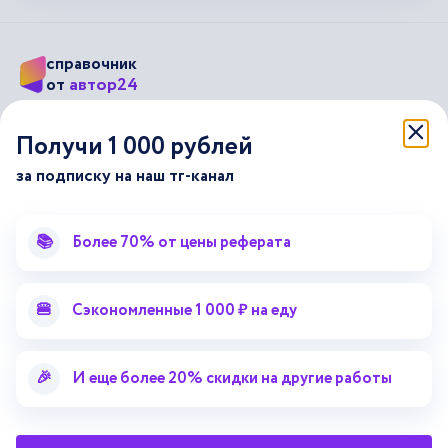
справочник
автор24
от
Подписывайся на наши соц. сети
Получи 1 000 рублей
за подписку на наш тг-канал
Научные статьи
Отзывы об Автор24
Лекторий
Последние статьи
📚
Более 70% от цены реферата
Методические указания
Помощь эксперта
Справочник терминов
Справочник рефератов
🍔
Сэкономленные 1 000 ₽ на еду
Статьи от экспертов
Поиск репетитора
Для правообладателей
🎉
И еще более 20% скидки на другие работы
Работа для преподавателей
Работа для репетиторов