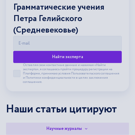
Грамматические учения
Петра Гелийского
(Средневековье)
E-mail
Найти эксперта
Оставляя свои контактные данные и нажимая «Найти
эксперта», я соглашаюсь пройти процедуру регистрации на
Платформе, принимаю условия
Пользовательского соглашения
Принять пользовательское соглашение
и
Политики конфиденциальности
в целях заключения
соглашения.
Наши статьи цитируют
Научные журналы