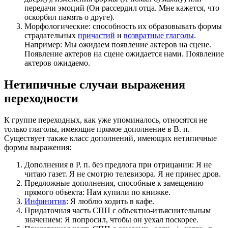
передачи эмоций (Он рассердил отца. Мне кажется, что
оскорбил память о друге).
Морфологические: способность их образовывать формы
страдательных
причастий
и
возвратные глаголы
.
Например: Мы ожидаем появление актеров на сцене.
Появление актеров на сцене ожидается нами. Появление
актеров ожидаемо.
Нетипичные случаи выражения
переходности
К группе переходных, как уже упоминалось, относятся не
только глаголы, имеющие прямое дополнение в В. п.
Существует также класс дополнений, имеющих нетипичные
формы выражения:
Дополнения в Р. п. без предлога при отрицании: Я не
читаю газет. Я не смотрю телевизора. Я не принес дров.
Предложные дополнения, способные к замещению
прямого объекта: Нам купили по книжке.
Инфинитив
: Я люблю ходить в кафе.
Придаточная часть СПП с объектно-изъяснительным
значением: Я попросил, чтобы он уехал поскорее.