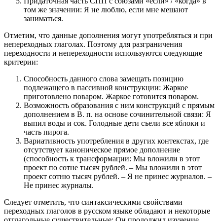
Придаточная часть СПП с союзами «если» / «когда» в
том же значении: Я не люблю, если мне мешают
заниматься.
Отметим, что данные дополнения могут употребляться и при
непереходных глаголах. Поэтому для разграничения
переходности и непереходности используются следующие
критерии:
Способность данного слова замещать позицию
подлежащего в пассивной конструкции: Жаркое
приготовлено поваром. Жаркое готовится поваром.
Возможность образования с ним конструкций с прямым
дополнением в В. п. на основе сочинительной связи: Я
выпил воды и сок. Голодные дети съели все яблоки и
часть пирога.
Вариативность употребления в других контекстах, где
отсутствует каноническое прямое дополнение
(способность к трансформации: Мы вложили в этот
проект по сотне тысяч рублей. – Мы вложили в этот
проект сотню тысяч рублей. – Я не принес журналов. –
Не принес журналы.
Следует отметить, что синтаксическими свойствами
переходных глаголов в русском языке обладают и некоторые
отглагольные существительные: Он продолжил изучение