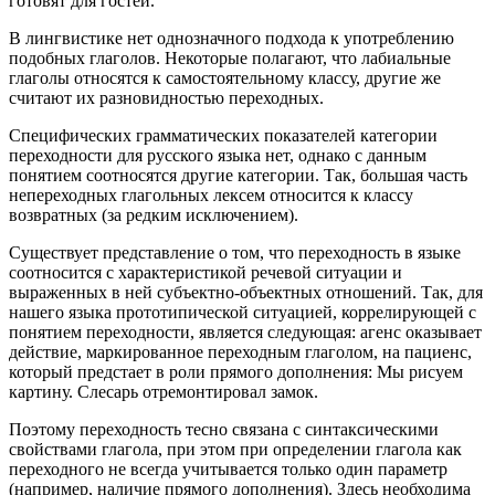
готовят для гостей.
В лингвистике нет однозначного подхода к употреблению
подобных глаголов. Некоторые полагают, что лабиальные
глаголы относятся к самостоятельному классу, другие же
считают их разновидностью переходных.
Специфических грамматических показателей категории
переходности для русского языка нет, однако с данным
понятием соотносятся другие категории. Так, большая часть
непереходных глагольных лексем относится к классу
возвратных (за редким исключением).
Существует представление о том, что переходность в языке
соотносится с характеристикой речевой ситуации и
выраженных в ней субъектно-объектных отношений. Так, для
нашего языка прототипической ситуацией, коррелирующей с
понятием переходности, является следующая: агенс оказывает
действие, маркированное переходным глаголом, на пациенс,
который предстает в роли прямого дополнения: Мы рисуем
картину. Слесарь отремонтировал замок.
Поэтому переходность тесно связана с синтаксическими
свойствами глагола, при этом при определении глагола как
переходного не всегда учитывается только один параметр
(например, наличие прямого дополнения). Здесь необходима