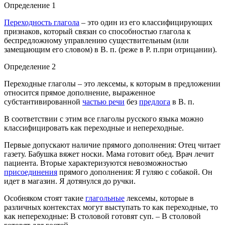
Определение 1
Переходность глагола
– это один из его классифицирующих
признаков, который связан со способностью глагола к
беспредложному управлению существительным (или
замещающим его словом) в В. п. (реже в Р. п.при отрицании).
Определение 2
Переходные глаголы – это лексемы, к которым в предложении
относится прямое дополнение, выраженное
субстантивированной
частью речи
без
предлога
в В. п.
В соответствии с этим все глаголы русского языка можно
классифицировать как переходные и непереходные.
Первые допускают наличие прямого дополнения: Отец читает
газету. Бабушка вяжет носки. Мама готовит обед. Врач лечит
пациента. Вторые характеризуются невозможностью
присоединения
прямого дополнения: Я гуляю с собакой. Он
идет в магазин. Я дотянулся до ручки.
Особняком стоят такие
глагольные
лексемы, которые в
различных контекстах могут выступать то как переходные, то
как непереходные: В столовой готовят суп. – В столовой