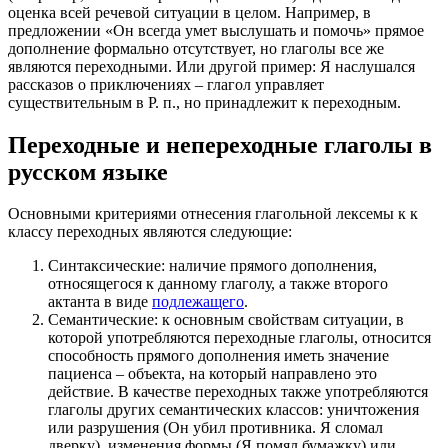
оценка всей речевой ситуации в целом. Например, в
предложении «Он всегда умет выслушать и помочь» прямое
дополнение формально отсутствует, но глаголы все же
являются переходными. Или другой пример: Я наслушался
рассказов о приключениях – глагол управляет
существительным в Р. п., но принадлежит к переходным.
Переходные и непереходные глаголы в
русском языке
Основными критериями отнесения глагольной лексемы к к
классу переходных являются следующие:
Синтаксические: наличие прямого дополнения,
относящегося к данному глаголу, а также второго
актанта в виде
подлежащего
.
Семантические: к основным свойствам ситуации, в
которой употребляются переходные глаголы, относится
способность прямого дополнения иметь значение
пациенса – объекта, на который направлено это
действие. В качестве переходных также употребляются
глаголы других семантических классов: уничтожения
или разрушения (Он убил противника. Я сломал
дверку), изменения формы (Я помял бумажку) или