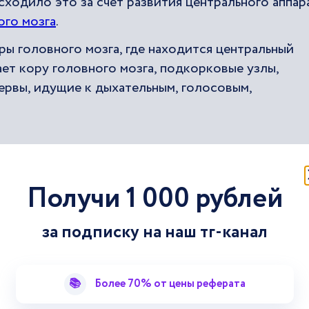
сходило это за счет развития центрального аппар
ого мозга
.
ы головного мозга, где находится центральный
ает кору головного мозга, подкорковые узлы,
ервы, идущие к дыхательным, голосовым,
евого аппарата
Получи 1 000 рублей
шей нервной деятельности, развивается на основе
 различных участков мозга. Но, в образовании ре
за подписку на наш тг-канал
ют главенствующее значение и, прежде всего, эт
и, в основном, левого полушария.
аствуют лобные извилины, являющиеся двигатель
📚
Более 70% от цены реферата
 в височные извилины, которые являются