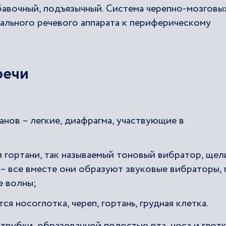
авочный, подъязычный. Система черепно-мозговы
ального речевого аппарата к периферическому
речи
анов – легкие, диафрагма, участвующие в
и гортани, так называемый тоновый вибратор, щел
– все вместе они образуют звуковые вибраторы, 
е волны;
я носоглотка, череп, гортань, грудная клетка.
рубки, образованной полостью рта, носа и глотк