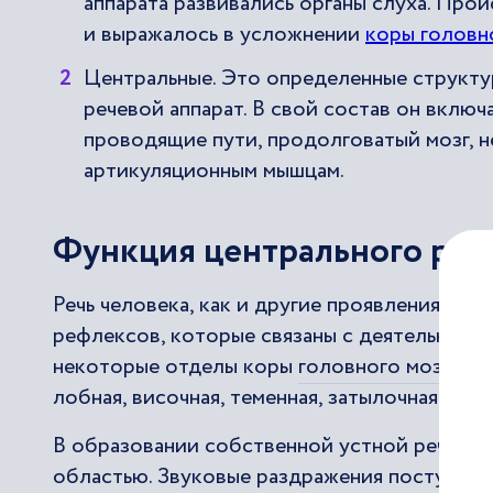
аппарата развивались органы слуха. Прои
и выражалось в усложнении
коры головн
Центральные. Это определенные структур
речевой аппарат. В свой состав он включ
проводящие пути, продолговатый мозг, н
артикуляционным мышцам.
Функция центрального реч
Речь человека, как и другие проявления выс
рефлексов, которые связаны с деятельностью
некоторые отделы коры
головного мозга
име
лобная, височная, теменная, затылочная дол
В образовании собственной устной речи уч
областью. Звуковые раздражения поступают