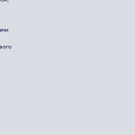
ами
вого