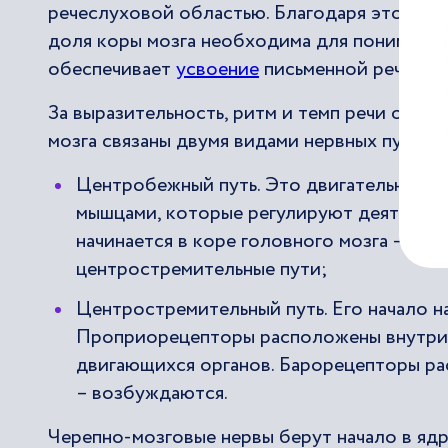
речеслуховой областью. Благодаря этому 
доля коры мозга необходима для понимания 
обеспечивает
усвоение
письменной речи.
За выразительность, ритм и темп речи отве
мозга связаны двумя видами нервных путей:
Центробежный путь. Это двигательный н
мышцами, которые регулируют деятельно
начинается в коре головного мозга – от 
центростремительные пути;
Центростремительный путь. Его начало 
Проприорецепторы расположены внутри 
двигающихся органов. Барорецепторы рас
– возбуждаются.
Черепно-мозговые нервы берут начало в ядр