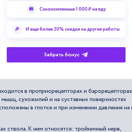
происходит процесс
восприятия
чужой речи. Темен
🍔
Сэкономленные 1 000 ₽ на еду
речи, а затылочная является зрительной областью
🎉
И еще более 20% скидки на другие работы
чают подкорковые ядра. Органы речи и кора голов
ервный путь, соединяющий кору головного мозга 
Забрать бонус
сть периферического речевого аппарата. Он
области речевых органов к коре головного мозга, 
находится в проприорецепторах и барорецепторах
мышц, сухожилий и на суставных поверхностях
положены в глотке и при изменении давления на 
ах ствола. К ним относятся: тройничный нерв,