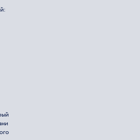
й:
рый
ани
ого