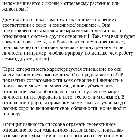
целом начинается с любви к отдельному растению или
животному).
Доминатность показывает субъективное отношение в
соответствии с осью «незначимое/ значимое». Она
представлена показателем иерархического места такого
отношения в системе других отношений. Так, чем выше будет
значение показателя, тем более важное место (решающее,
центральное) он способен занимать во внутреннем мире
личности (например, люблю природу, но меньше, чем работу,
семью, друзей, хобби).
Через когерентность характеризуется отношение по оси
«негармоничное/гармоничное». Она представляет собой
показатель согласованности всех отношений личности и
показывает, может ли являться данное субъективное
отношение чем-то обособленным во внутреннем мире
личности (интегрировано в него, тесно с ним связано). В
отношении природы примером может быть случай, когда
лесник хорошо выполняет свои обязанности, но не любит
природу.
Принципиальность способна отражать субъективное
отношение по оси «зависимое/ независимое», показывая
взаимосвязь субъективного отношения со всей системой