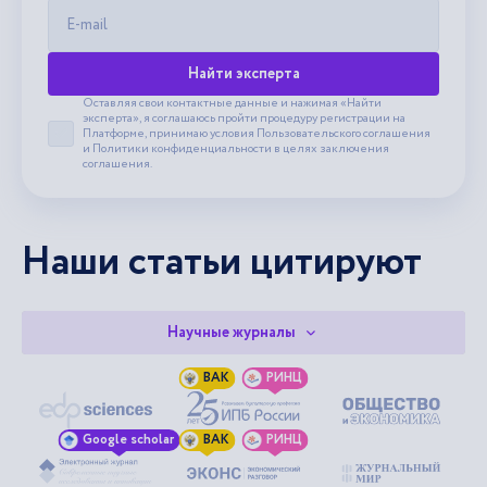
E-mail
Найти эксперта
Оставляя свои контактные данные и нажимая «Найти
эксперта», я соглашаюсь пройти процедуру регистрации на
Платформе, принимаю условия
Пользовательского соглашения
Принять пользовательское соглашение
и
Политики конфиденциальности
в целях заключения
соглашения.
Наши статьи цитируют
Научные журналы
ВАК
РИНЦ
Google scholar
ВАК
РИНЦ