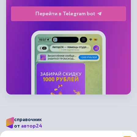
Перейти в Telegram bot
справочник
автор24
от