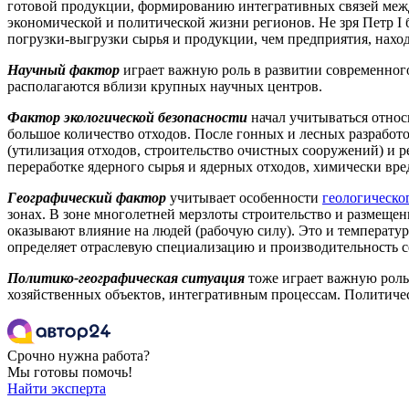
готовой продукции, формированию интегративных связей меж
экономической и политической жизни регионов. Не зря Петр І
погрузки-выгрузки сырья и продукции, чем предприятия, нахо
Научный фактор
играет важную роль в развитии современного
располагаются вблизи крупных научных центров.
Фактор экологической безопасности
начал учитываться отно
большое количество отходов. После гонных и лесных разрабо
(утилизация отходов, строительство очистных сооружений) и р
переработке ядерного сырья и ядерных отходов, химически вре
Географический фактор
учитывает особенности
геологическо
зонах. В зоне многолетней мерзлоты строительство и размеще
оказывают влияние на людей (рабочую силу). Это и температур
определяет отраслевую специализацию и производительность се
Политико-географическая ситуация
тоже играет важную роль
хозяйственных объектов, интегративным процессам. Политичес
Срочно нужна работа?
Мы готовы помочь!
Найти эксперта