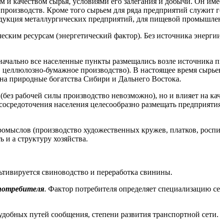
м и качеством сырья, условиями его залегания и добычи. Он и
роизводств. Кроме того сырьем для ряда предприятий служит г
укция металлургических предприятий, для пищевой промышленно
ским ресурсам (энергетический фактор). Без источника энерги
ачально все населенные пункты размещались возле источника п
 целлюлозно-бумажное производство). В настоящее время сырьев
а природные богатства Сибири и Дальнего Востока.
(без рабочей силы производство невозможно), но и влияет на к
х сосредоточения населения целесообразно размещать предприят
омыслов (производство художественных кружев, платков, роспис
 и а структуру хозяйства.
льтивируется свиноводство и переработка свинины.
потребителя
. Фактор потребителя определяет специализацию с
удобных путей сообщения, степени развития транспортной сети