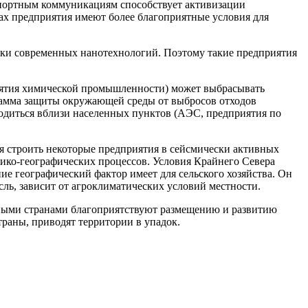
портным коммуникациям способствует активизации
дах предприятия имеют более благоприятные условия для
ники современных нанотехнологий. Поэтому такие предприятия
иятия химической промышленности) может выбрасывать
грамма защиты окружающей среды от выбросов отходов
ходиться вблизи населенных пунктов (АЭС, предприятия по
я строить некоторые предприятия в сейсмически активных
зико-географических процессов. Условия Крайнего Севера
ие географический фактор имеет для сельского хозяйства. Он
сль, зависит от агроклиматических условий местности.
ьными странами благоприятствуют размещению и развитию
раны, приводят территории в упадок.