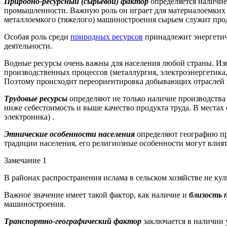
Природно-ресурсный (сырьевой) фактор
определяется наличие
промышленности. Важную роль он играет для материалоемких п
металлоемкого (тяжелого) машиностроения сырьем служит прод
Особая роль среди
природных ресурсов
принадлежит энергетиче
деятельности.
Водные ресурсы очень важны для населения любой страны. Изн
производственных процессов (металлургия, электроэнергетика,
Поэтому происходит переориентировка добывающих отраслей н
Трудовые ресурсы
определяют не только наличие производства 
ниже себестоимость и выше качество продукта труда. В места
электроника) .
Этнические особенности населения
определяют географию пр
традиции населения, его религиозные особенности могут влиять
Замечание 1
В районах распространения ислама в сельском хозяйстве не ку
Важное значение имеет такой фактор, как наличие и
близость 
машиностроения.
Транспортно-географический фактор
заключается в наличии 