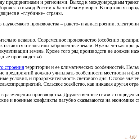
ду предприятиями и регионами. Выход к международным транс
 боролся за выход России к Балтийскому морю. В портовых горо
дящиеся в «глубинке» страны.
 наукоемкого производства – ракето- и авиастроении, электро
сительно недавно. Современное производство (особенно предпр
ток остаются отвалы или заброшенные земли. Нужна четкая про
екультивации земель. Кроме того ряд производств не должен на
дные производства).
го строения
территории и ее климатических особенностей. Нельз
ние предприятий должно учитывать особенности местности и фи
ные условия, и продолжительность светового дня. Особое значен
льхозпредприятий. Сельское хозяйство, как никакая другая отра
 в размещении производства. Дружественные связи с сопредел
кие и военные конфликты пагубно сказываются на экономике ст