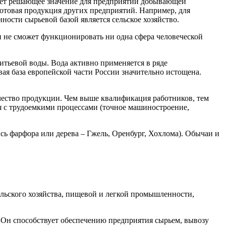
меет решающее значение для предприятий добывающей
отовая продукция других предприятий. Например, для
сти сырьевой базой является сельское хозяйство.
и не сможет функционировать ни одна сфера человеческой
итьевой воды. Вода активно применяется в ряде
ая база европейской части России значительно истощена.
ачество продукции. Чем выше квалификация работников, тем
ия с трудоемкими процессами (точное машиностроение,
ь фарфора или дерева – Гжель, Оренбург, Хохлома). Обычаи и
ельского хозяйства, пищевой и легкой промышленности,
. Он способствует обеспечению предприятия сырьем, вывозу