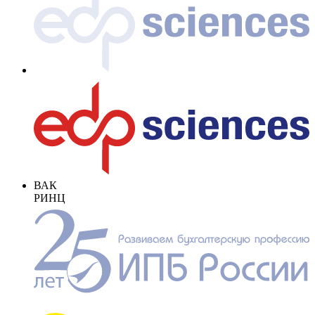
ВАК
РИНЦ