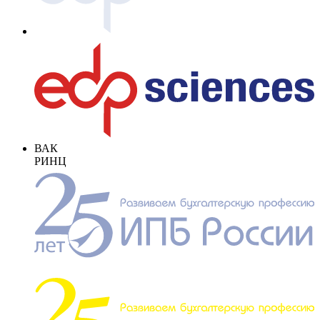
ВАК
РИНЦ