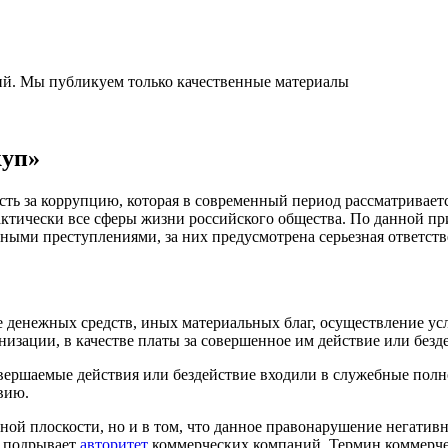
ний. Мы публикуем только качественные материалы
куп»
ть за коррупцию, которая в современный период рассматриваетс
актически все сферы жизни российского общества. По данной п
ыми преступлениями, за них предусмотрена серьезная ответств
денежных средств, иных материальных благ, осуществление услу
изации, в качестве платы за совершенное им действие или безд
вершаемые действия или бездействие входили в служебные полно
вию.
ьной плоскости, но и в том, что данное правонарушение негати
й подрывает
авторитет
коммерческих компаний. Термин коммерчес