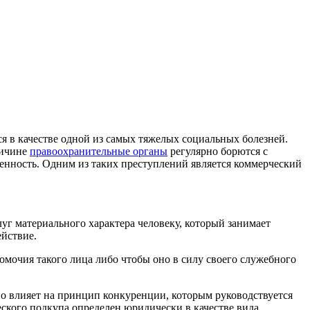
я в качестве одной из самых тяжелых социальных болезней.
ричине
правоохранительные органы
регулярно борются с
енность. Одним из таких преступлений является коммерческий
г материального характера человеку, который занимает
ействие.
мочия такого лица либо чтобы оно в силу своего служебного
вно влияет на принцип конкуренции, которым руководствуется
кого подкупа определен юридически в качестве вида