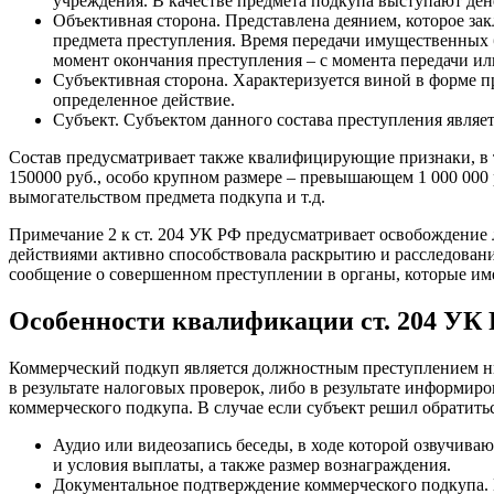
учреждения. В качестве предмета подкупа выступают дене
Объективная сторона. Представлена деянием, которое за
предмета преступления. Время передачи имущественных б
момент окончания преступления – с момента передачи ил
Субъективная сторона. Характеризуется виной в форме пр
определенное действие.
Субъект. Субъектом данного состава преступления являет
Состав предусматривает также квалифицирующие признаки, в 
150000 руб., особо крупном размере – превышающем 1 000 00
вымогательством предмета подкупа и т.д.
Примечание 2 к ст. 204 УК РФ предусматривает освобождение 
действиями активно способствовала раскрытию и расследовани
сообщение о совершенном преступлении в органы, которые име
Особенности квалификации ст. 204 УК
Коммерческий подкуп является должностным преступлением низ
в результате налоговых проверок, либо в результате информир
коммерческого подкупа. В случае если субъект решил обратить
Аудио или видеозапись беседы, в ходе которой озвучива
и условия выплаты, а также размер вознаграждения.
Документальное подтверждение коммерческого подкупа. 