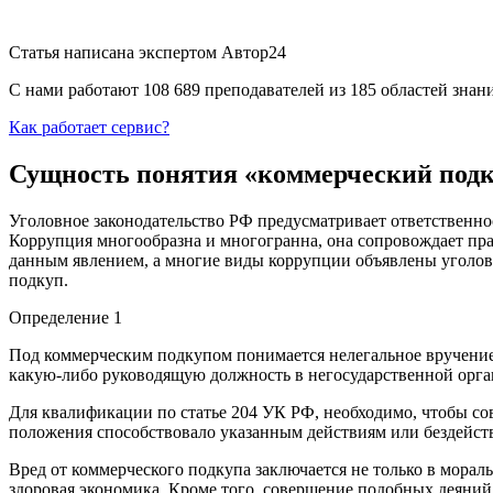
Статья написана экспертом
Автор24
С нами работают 108 689 преподавателей из 185 областей зна
Как работает сервис?
Сущность понятия «коммерческий под
Уголовное законодательство РФ предусматривает ответственнос
Коррупция многообразна и многогранна, она сопровождает пр
данным явлением, а многие виды коррупции объявлены уголовн
подкуп.
Определение 1
Под коммерческим подкупом понимается нелегальное вручение 
какую-либо руководящую должность в негосударственной орган
Для квалификации по статье 204 УК РФ, необходимо, чтобы со
положения способствовало указанным действиям или бездейст
Вред от коммерческого подкупа заключается не только в морал
здоровая экономика. Кроме того, совершение подобных деяни