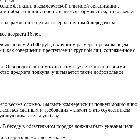
 и т.д.
ческие функции в коммерческой или иной организации,
кции объективной стороны является формальным, что означает
вознаграждение с целью совершения такой передачи за
ее возраста 16 лет.
ревышающем 25 000 руб., в крупном размере, превышающем
ки, как совершении преступления группой лиц, сопряженное с
и. Освободить лицо можно в том случае, если оно своими
ство предмета подкупа, учитывается также добровольное
 его весьма сложно. Выявить коммерческий подкуп можно либо
аситься сданным и требования – значит стать соучастником
дующую доказательную базу:
. В беседу в обязательном порядке должны быть указаны цели
о которого вымогался «откат».