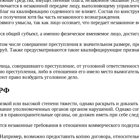
жные средства, имущественные блага, незаконное оказание услуг
ключается в незаконной передаче лицу, выполняющему управлен
лаг на квалификацию содеянного не влияет. Состав по констру
и получения хотя бы часть незаконного вознаграждения.
ямого умысла, так как лицо осознает, что передает незаконное 
ся общий субъект, а именно физическое вменяемое лицо, достигш
том числе совершение преступления в значительном размере, п
0 руб. Также предусматриваются такие квалифицирующие призна
лица, совершившего преступление, от уголовной ответственност
ю преступления, либо в отношении его имело место вымогатель
ют право возбудить уголовное дело.
 РФ
кой или высокой степени тяжести, однако раскрыть и доказать
ование уполномоченных органов органом нарушений. Однако согл
ся в правоохранительные органы, он должен иметь при себе сле
ются незаконные требования в отношении коммерческого подкупа
Например, возможно предоставить копию договора, относительн