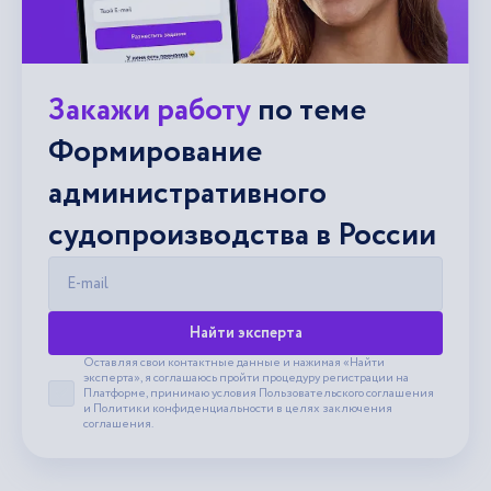
Закажи работу
по теме
Формирование
административного
судопроизводства в России
E-mail
Найти эксперта
Оставляя свои контактные данные и нажимая «Найти
эксперта», я соглашаюсь пройти процедуру регистрации на
Платформе, принимаю условия
Пользовательского соглашения
Принять пользовательское соглашение
и
Политики конфиденциальности
в целях заключения
соглашения.