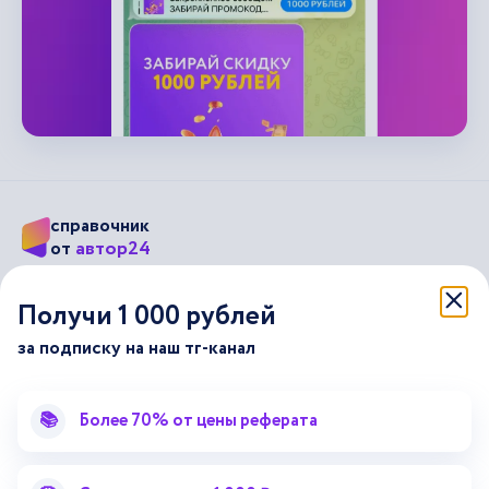
справочник
автор24
от
Подписывайся на наши соц. сети
Получи 1 000 рублей
за подписку на наш тг-канал
Научные статьи
Отзывы об Автор24
Лекторий
Последние статьи
📚
Более 70% от цены реферата
Методические указания
Помощь эксперта
Справочник терминов
Справочник рефератов