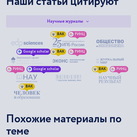
Наши статьи цитируют
Научные журналы
ВАК
РИНЦ
Google scholar
ВАК
РИНЦ
РИНЦ
Google scholar
ВАК
РИНЦ
ВАК
Похожие материалы по
теме