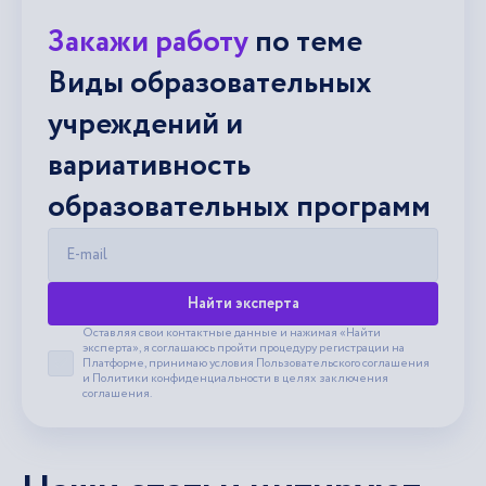
Закажи работу
по теме
Виды образовательных
учреждений и
вариативность
образовательных программ
E-mail
Найти эксперта
Оставляя свои контактные данные и нажимая «Найти
эксперта», я соглашаюсь пройти процедуру регистрации на
Платформе, принимаю условия
Пользовательского соглашения
Принять пользовательское соглашение
и
Политики конфиденциальности
в целях заключения
соглашения.