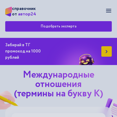
справочник
Мен
автор24
от
Подобрать эксперта
Забирай в ТГ
промокод на 1000
рублей
Международные
отношения
(термины на букву К)