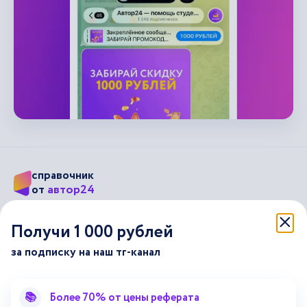
справочник
автор24
от
Подписывайся на наши соц. сети
Получи 1 000 рублей
за подписку на наш тг-канал
Научные статьи
Отзывы об Автор24
Лекторий
Последние статьи
📚
Более 70% от цены реферата