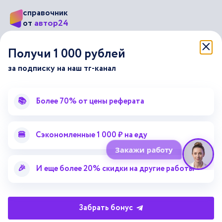
справочник
автор24
от
Подписывайся на наши соц. сети
Получи 1 000 рублей
за подписку на наш тг-канал
Научные статьи
Отзывы об Автор24
Лекторий
Последние статьи
📚
Более 70% от цены реферата
Методические указания
Помощь эксперта
Справочник терминов
Справочник рефератов
🍔
Сэкономленные 1 000 ₽ на еду
Статьи от экспертов
Поиск репетитора
Для правообладателей
🎉
И еще более 20% скидки на другие работы
Работа для преподавателей
Работа для репетиторов
Забрать бонус
Партнерская программа