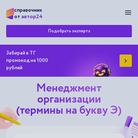
справочник
Мен
автор24
от
Подобрать эксперта
Забирай в ТГ
промокод на 1000
рублей
Менеджмент
организации
(термины на букву Э)