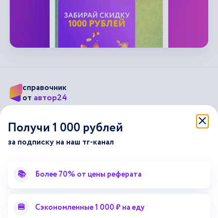
справочник
автор24
от
Подписывайся на наши соц. сети
Получи 1 000 рублей
за подписку на наш тг-канал
Научные статьи
Отзывы об Автор24
Лекторий
Последние статьи
📚
Более 70% от цены реферата
Методические указания
Помощь эксперта
Справочник терминов
Справочник рефератов
🍔
Сэкономленные 1 000 ₽ на еду
Статьи от экспертов
Поиск репетитора