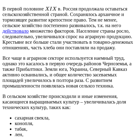
В первой половине
в. Россия продолжала оставаться
X
I
X
сельскохозяйственной страной. Сохранялось архаичное и
тормозящее развитие крепостное право. Тем не менее,
сельское хозяйство постепенно развивалось, т.к. на него
действовало
множество факторов. Население страны росло,
следовательно, увеличивался спрос на аграрную продукцию.
Крестьяне все больше стали участвовать в товарно-денежных
отношениях, часть хлеба они поставляли на продажу.
Все чаще в аграрном секторе используется наемный труд,
однако это касалось в первую очередь районов Черноземья, а
также Прибалтики. Земли юга, Украина, Северный Кавказ
активно осваивались, и общее количество засеваемых
площадей увеличилось в полтора раза. С развитием
промышленности появлялась новая сельхоз техника.
В сельском хозяйстве происходили и иные изменения,
касающиеся выращиваемых культур – увеличивалась доля
технических культур, таких как:
сахарная свекла,
конопля,
табак,
лен,