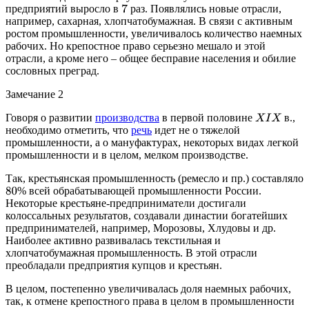
предприятий выросло в
раз. Появлялись новые отрасли,
7
например, сахарная, хлопчатобумажная. В связи с активным
ростом промышленности, увеличивалось количество наемных
рабочих. Но крепостное право серьезно мешало и этой
отрасли, а кроме него – общее бесправие населения и обилие
сословных преград.
Замечание 2
Говоря о развитии
производства
в первой половине
в.,
X
I
X
необходимо отметить, что
речь
идет не о тяжелой
промышленности, а о мануфактурах, некоторых видах легкой
промышленности и в целом, мелком производстве.
Так, крестьянская промышленность (ремесло и пр.) составляло
% всей обрабатывающей промышленности России.
80
Некоторые крестьяне-предприниматели достигали
колоссальных результатов, создавали династии богатейших
предпринимателей, например, Морозовы, Хлудовы и др.
Наиболее активно развивалась текстильная и
хлопчатобумажная промышленность. В этой отрасли
преобладали предприятия купцов и крестьян.
В целом, постепенно увеличивалась доля наемных рабочих,
так, к отмене крепостного права в целом в промышленности