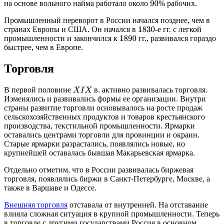
на основе вольного найма работало около
% рабочих.
90
Промышленный переворот в России начался позднее, чем в
странах Европы и США. Он начался в
-е гг. с легкой
1830
промышленности и закончился к
гг., развивался гораздо
1890
быстрее, чем в Европе.
Торговля
В первой половине
в. активно развивалась торговля.
X
I
X
Изменялись и развивались формы ее организации. Внутри
страны развитие торговли основывалось на росте продаж
сельскохозяйственных продуктов и товаров крестьянского
производства, текстильной промышленности. Ярмарки
оставались центрами торговли для провинции и окраин.
Старые ярмарки разрастались, появлялись новые, но
крупнейшей оставалась бывшая Макарьевская ярмарка.
Отдельно отметим, что в России развивалась биржевая
торговля, появлялись биржи в Санкт-Петербурге, Москве, а
также в Варшаве и Одессе.
Внешняя торговля
отставала от внутренней. На отставание
влияла сложная ситуация в крупной промышленности. Теперь
в торговле с другими государствами Россия в основном