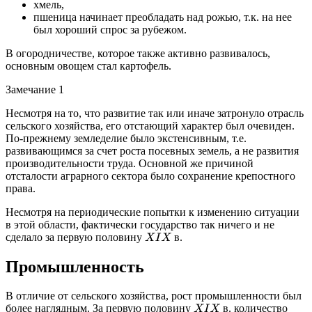
хмель,
пшеница начинает преобладать над рожью, т.к. на нее
был хороший спрос за рубежом.
В огородничестве, которое также активно развивалось,
основным овощем стал картофель.
Замечание 1
Несмотря на то, что развитие так или иначе затронуло отрасль
сельского хозяйства, его отстающий характер был очевиден.
По-прежнему земледелие было экстенсивным, т.е.
развивающимся за счет роста посевных земель, а не развития
производительности труда. Основной же причиной
отсталости аграрного сектора было сохранение крепостного
права.
Несмотря на периодические попытки к изменению ситуации
в этой области, фактически государство так ничего и не
сделало за первую половину
в.
X
I
X
Промышленность
В отличие от сельского хозяйства, рост промышленности был
более наглядным. За первую половину
в. количество
X
I
X