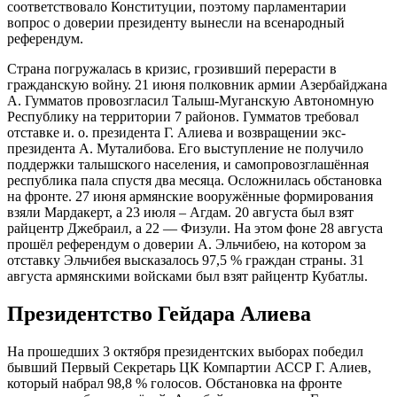
соответствовало Конституции, поэтому парламентарии
вопрос о доверии президенту вынесли на всенародный
референдум.
Страна погружалась в кризис, грозивший перерасти в
гражданскую войну. 21 июня полковник армии Азербайджана
А. Гумматов провозгласил Талыш-Муганскую Автономную
Республику на территории 7 районов. Гумматов требовал
отставке и. о. президента Г. Алиева и возвращении экс-
президента А. Муталибова. Его выступление не получило
поддержки талышского населения, и самопровозглашённая
республика пала спустя два месяца. Осложнилась обстановка
на фронте. 27 июня армянские вооружённые формирования
взяли Мардакерт, а 23 июля – Агдам. 20 августа был взят
райцентр Джебраил, а 22 — Физули. На этом фоне 28 августа
прошёл референдум о доверии А. Эльчибею, на котором за
отставку Эльчибея высказалось 97,5 % граждан страны. 31
августа армянскими войсками был взят райцентр Кубатлы.
Президентство Гейдара Алиева
На прошедших 3 октября президентских выборах победил
бывший Первый Секретарь ЦК Компартии АССР Г. Алиев,
который набрал 98,8 % голосов. Обстановка на фронте