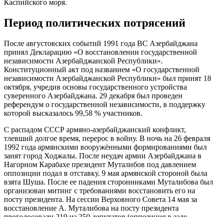
Каспийского моря.
Период политических потрясений
После августовских событий 1991 года ВС Азербайджана
принял Декларацию «О восстановлении государственной
независимости Азербайджанской Республики».
Конституционный акт под названием «О государственной
независимости Азербайджанской Республики» был принят 18
октября, учредив основы государственного устройства
суверенного Азербайджана. 29 декабря был проведен
референдум о государственной независимости, в поддержку
которой высказалось 99,58 % участников.
С распадом СССР армяно-азербайджанский конфликт,
тлевший долгое время, перерос в войну. В ночь на 26 февраля
1992 года армянскими вооружёнными формированиями был
занят город Ходжалы. После неудач армии Азербайджана в
Нагорном Карабахе президент Муталибов под давлением
оппозиции подал в отставку. 9 мая армянской стороной была
взята Шуша. После ее падения сторонниками Муталибова был
организован митинг с требованиями восстановить его на
посту президента. На сессии Верховного Совета 14 мая за
восстановление А. Муталибова на посту президента
проголосовали 219 из 250 депутатов (оппозиция в зале