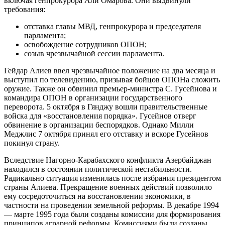
включая генпрокурора Али Омарова. Они выдвинули
требования:
отставка главы МВД, генпрокурора и председателя
парламента;
освобождение сотрудников ОПОН;
созыв чрезвычайной сессии парламента.
Гейдар Алиев ввел чрезвычайное положение на два месяца и
выступил по телевидению, призывая бойцов ОПОНа сложить
оружие. Также он обвинил премьер-министра С. Гусейнова и
командира ОПОН в организации государственного
переворота. 5 октября в Гянджу вошли правительственные
войска для «восстановления порядка». Гусейнов отверг
обвинение в организации беспорядков. Однако Милли
Меджлис 7 октября принял его отставку и вскоре Гусейнов
покинул страну.
Вследствие Нагорно-Карабахского конфликта Азербайджан
находился в состоянии политической нестабильности.
Радикально ситуация изменилась после избрания президентом
страны Алиева. Прекращение военных действий позволило
ему сосредоточиться на восстановлении экономики, в
частности на проведении земельной реформы. В декабре 1994
— марте 1995 года были созданы комиссии для формирования
принципов аграрной реформы. Комиссиями были созданы