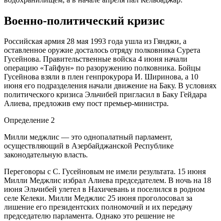
Военно-политический кризис
Российская армия 28 мая 1993 года ушла из Гянджи, а
оставленное оружие досталось отряду полковника Сурета
Гусейнова. Правительственные войска 4 июня начали
операцию «Тайфун» по разоружению полковника. Бойцы
Гусейнова взяли в плен генпрокурора И. Ширинова, а 10
июня его подразделения начали движение на Баку. В условиях
политического кризиса Эльчибей пригласил в Баку Гейдара
Алиева, предложив ему пост премьер-министра.
Определение 2
Милли меджлис — это однопалатный парламент,
осуществляющий в Азербайджанской Республике
законодательную власть.
Переговоры с С. Гусейновым не имели результата. 15 июня
Милли Меджлис избрал Алиева председателем. В ночь на 18
июня Эльчибей улетел в Нахичевань и поселился в родном
селе Келеки. Милли Меджлис 25 июня проголосовал за
лишение его президентских полномочий и их передачу
председателю парламента. Однако это решение не