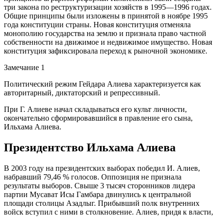
три закона по реструктуризации хозяйств в 1995—1996 годах.
Общие принципы были изложены в принятой в ноябре 1995
года конституции страны. Новая конституция отменяла
монополию государства на землю и признала право частной
собственности на движимое и недвижимое имущество. Новая
конституция зафиксировала переход к рыночной экономике.
Замечание 1
Политический режим Гейдара Алиева характеризуется как
авторитарный, диктаторский и репрессивный.
При Г. Алиеве начал складываться его культ личности,
окончательно сформировавшийся в правление его сына,
Ильхама Алиева.
Президентство Ильхама Алиева
В 2003 году на президентских выборах победил И. Алиев,
набравший 79,46 % голосов. Оппозиция не признала
результаты выборов. Свыше 3 тысяч сторонников лидера
партии Мусават Исы Гамбара двинулись к центральной
площади столицы Азадлыг. Прибывший полк внутренних
войск вступил с ними в столкновение. Алиев, придя к власти,