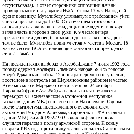
отсутствовала). В ответ сторонники оппозиции начали
проводить митинги у здания НФА. Утром 15 мая Народный
фронт выдвинул Муталибову ультиматум с требованием уйти
с поста президента до 15:00. С истечением этого срока
оппозиция начала марш к резиденции президента и вскоре
взяла власть в городе в свои руки. К 9 часам вечера
президентский дворец был занят, однако главы государства
там не было. Муталибов покинул страну, улетев в Москву. 18
мая на сессии ВСА исполняющим обязанности президента
стал И. Гамбар.
На президентских выборах в Азербайджане 7 июня 1992 года
победу одержал Абульфаз Эльчибей, набрав 59,4 % голосов.
Азербайджанские войска 12 июня развернули наступление,
восстановив контроль над Шаумяновским районом и частью
Аскеранского и Мардакертского районов. 24 октября
Народный фронт Азербайджана попытался произвести
переворот в Нахичеванской Автономной Республике,
захватив здания МВД и телецентра в Нахичевани. Однако
после ультиматума, предъявленного руководителем
автономии Гейдаром Алиевым, сторонники НФА оставили
здание МВД. Зимой 1992-1993 годов на фронте вновь
случился перелом в пользу армянской стороны. К концу
февраля 1993 года противнику удалось овладеть Сарсангским
водохранилищем, а в начале апреля пал Кельбаджар.