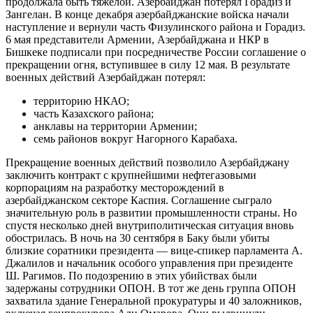
продолжала быть тяжёлой. Азербайджан потерял Горадиз и
Зангелан. В конце декабря азербайджанские войска начали
наступление и вернули часть Физулинского района и Горадиз.
6 мая представители Армении, Азербайджана и НКР в
Бишкеке подписали при посредничестве России соглашение о
прекращении огня, вступившее в силу 12 мая. В результате
военных действий Азербайджан потерял:
территорию НКАО;
часть Казахского района;
анклавы на территории Армении;
семь районов вокруг Нагорного Карабаха.
Прекращение военных действий позволило Азербайджану
заключить контракт с крупнейшими нефтегазовыми
корпорациям на разработку месторождений в
азербайджанском секторе Каспия. Соглашение сыграло
значительную роль в развитии промышленности страны. Но
спустя несколько дней внутриполитическая ситуация вновь
обострилась. В ночь на 30 сентября в Баку были убиты
близкие соратники президента — вице-спикер парламента А.
Джалилов и начальник особого управления при президенте
Ш. Рагимов. По подозрению в этих убийствах были
задержаны сотрудники ОПОН. В тот же день группа ОПОН
захватила здание Генеральной прокуратуры и 40 заложников,