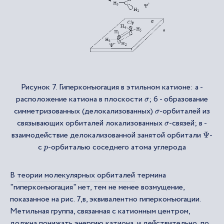
Рисунок 7. Гиперконъюгация в этильном катионе: а -
расположение катиона в плоскости
; б - образование
σ
симметризованных (делокализованных)
-орбиталей из
σ
связывающих орбиталей локализованных
-связей; в -
σ
взаимодействие делокализованной занятой орбитали
-
Ψ
с
-орбиталью соседнего атома углерода
p
В
теории молекулярных орбиталей
термина
"гиперконъюгация" нет, тем не менее возмущение,
показанное на рис. 7,в, эквивалентно гиперконъюгации.
Метильная группа, связанная с катионным центром,
должна понижать энергию катиона, и действительно, по