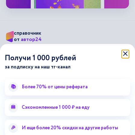
справочник
автор24
от
Подписывайся на наши соц. сети
Получи 1 000 рублей
за подписку на наш тг-канал
Научные статьи
Отзывы об Автор24
Лекторий
Последние статьи
📚
Более 70% от цены реферата
Методические указания
Помощь эксперта
Справочник терминов
Справочник рефератов
🍔
Сэкономленные 1 000 ₽ на еду
Статьи от экспертов
Поиск репетитора
Для правообладателей
🎉
И еще более 20% скидки на другие работы
Работа для преподавателей