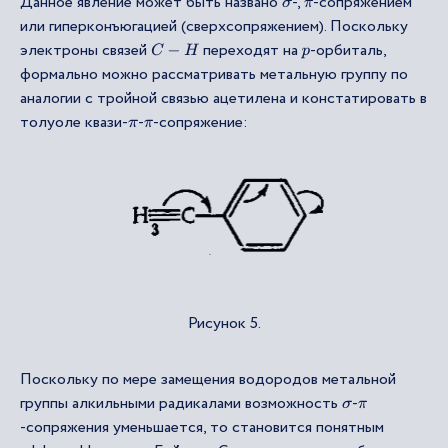
Данное явление может быть названо
-,
-сопряжением
σ
π
или гиперконъюгацией (сверхсопряжением). Поскольку
электроны связей
переходят на
-орбиталь,
C
−
H
p
формально можно рассматривать метальную группу по
аналогии с тройной связью ацетилена и констатировать в
толуоле квази-
-
-сопряжение:
π
π
Рисунок 5.
Поскольку по мере замещения водородов метальной
группы алкильными радикалами возможность
-
σ
π
-сопряжения уменьшается, то становится понятным