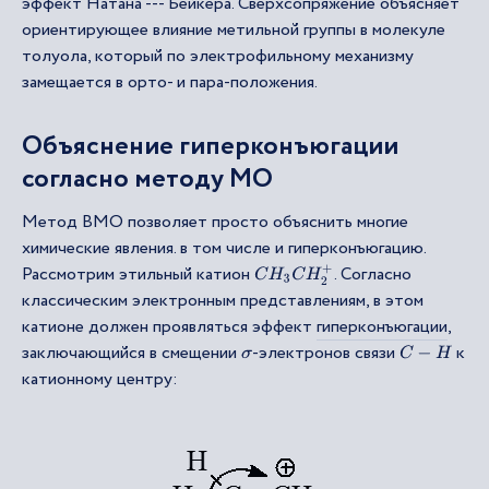
эффект Натана --- Бейкера. Сверхсопряжение объясняет
ориентирующее влияние метильной группы в молекуле
толуола, который по электрофильному механизму
замещается в орто- и пара-положения.
Объяснение гиперконъюгации
согласно методу МО
Метод ВМО позволяет просто объяснить многие
химические явления. в том числе и гиперконъюгацию.
Рассмотрим этильный катион
. Согласно
C
H
3
C
H
2
+
классическим электронным представлениям, в этом
катионе должен проявляться эффект
гиперконъюгации
,
заключающийся в смещении
-электронов связи
к
σ
C
−
H
катионному центру: