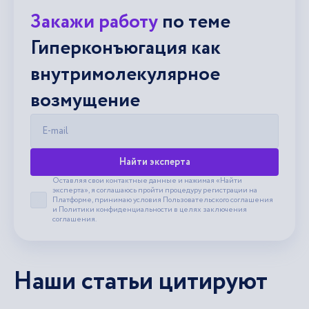
Закажи работу
по теме
Гиперконъюгация как
внутримолекулярное
возмущение
E-mail
Найти эксперта
Оставляя свои контактные данные и нажимая «Найти
эксперта», я соглашаюсь пройти процедуру регистрации на
Платформе, принимаю условия
Пользовательского соглашения
Принять пользовательское соглашение
и
Политики конфиденциальности
в целях заключения
соглашения.
Наши статьи цитируют