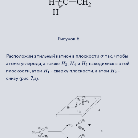
Рисунок 6.
Расположим этильный катион в плоскости
так, чтобы
σ
атомы углерода, а также
,
и
находились в этой
H
3
H
4
H
5
плоскости, атом
- сверху плоскости, а атом
-
H
1
H
2
снизу (рис. 7,а).