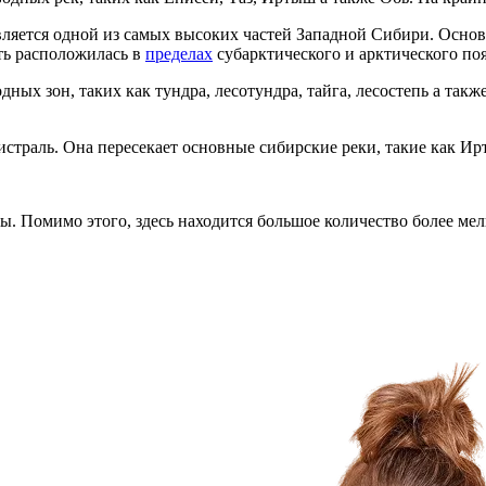
является одной из самых высоких частей Западной Сибири. Основ
сть расположилась в
пределах
субарктического и арктического поя
ых зон, таких как тундра, лесотундра, тайга, лесостепь а такж
страль. Она пересекает основные сибирские реки, такие как Ир
. Помимо этого, здесь находится большое количество более мел