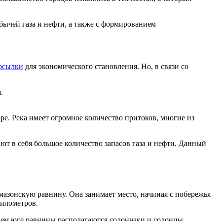
обычей газа и нефти, а также с формированием
осылки
для экономического становления. Но, в связи со
.
ре. Река имеет огромное количество притоков, многие из
т в себя большое количество запасов газа и нефти. Данный
азонскую равнину. Она занимает место, начиная с побережья
километров.
нем юге равнины располагаются солончаки и солонцы.