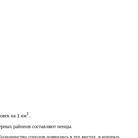
1
к
м
2
.
к
м
ловек на
ерных районов составляют ненцы.
Большинство городов появились в тех местах, в которых