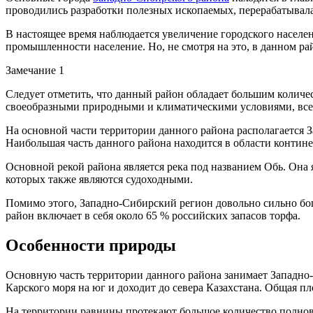
проводились разработки полезных ископаемых, перерабатывала
В настоящее время наблюдается увеличение городского населен
промышленности население. Но, не смотря на это, в данном ра
Замечание 1
Следует отметить, что данный район обладает большим колич
своеобразными природными и климатическими условиями, все 
На основной части территории данного района располагается З
Наибольшая часть данного района находится в области контин
Основной рекой района является река под названием Обь. Она я
которых также являются судоходными.
Помимо этого, Западно-Сибирский регион довольно сильно бо
район включает в себя около 65 % российских запасов торфа.
Особенности природы
Основную часть территории данного района занимает Западно-
Карского моря на юг и доходит до севера Казахстана. Общая 
На территории равнины протекают большое количество полново