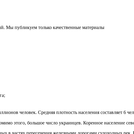
ний. Мы публикуем только качественные материалы
га;
миллионов человек. Средняя плотность населения составляет 6 че
омимо этого, большое число украинцев. Коренное население сев
ных в частях пересечения железными дорогами судоходных рек. 