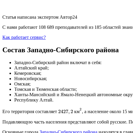
Статья написана экспертом
Автор24
С нами работают 108 689 преподавателей из 185 областей зна
Как работает сервис?
Состав Западно-Сибирского района
Западно-Сибирский район включат в себя:
Алтайский край;
Кемеровская;
Новосибирская;
Омская;
Томская и Тюменская области;
Ханты-Мансийский и Ямало-Ненецкий автономные окру
Республику Алтай.
2427
,
2
к
м
2
к
м
Его территория составляет
, а население около 15 
Подавляющую часть населения представляют собой русские. П
Основные города
Западно-Сибирского района
находятся в глав