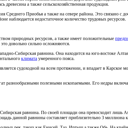
сь древесина а также сельскохозяйственная продукция.
ия Среднего Приобья а также на севере района. Это связано с д
йоне наблюдается недостаточное количество трудовых ресурсов.
еством природных ресурсов, а также имеет положительные
предп
это довольно сильно осложняются.
ападно-Сибирская равнина. Она находится на юго-востоке Алтая
ентального
климата
умеренного пояса.
вляется судоходной на всем протяжении, и впадает в Карское мо
гат разнообразными полезными ископаемыми. Его недры включаю
Сибирская равнина. По своей площади она превосходит лишь Ам
площадь данной равнины составляет приблизительно 3 миллиона 
дных рек, таких как Енисей, Таз, Иртыш а также Обь. На край