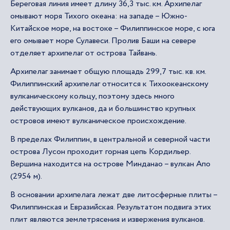
Береговая линия имеет длину 36,3 тыс. км. Архипелаг
омывают моря Тихого океана: на западе – Южно-
Китайское море, на востоке – Филиппинское море, с юга
его омывает море Сулавеси. Пролив Баши на севере
отделяет архипелаг от острова Тайвань.
Архипелаг занимает общую площадь 299,7 тыс. кв. км.
Филиппинский архипелаг относится к Тихоокеанскому
вулканическому кольцу, поэтому здесь много
действующих вулканов, да и большинство крупных
островов имеют вулканическое происхождение.
В пределах Филиппин, в центральной и северной части
острова Лусон проходит горная цепь Кордильер.
Вершина находится на острове Минданао – вулкан Апо
(2954 м).
В основании архипелага лежат две литосферные плиты –
Филиппинская и Евразийская. Результатом подвига этих
плит являются землетрясения и извержения вулканов.