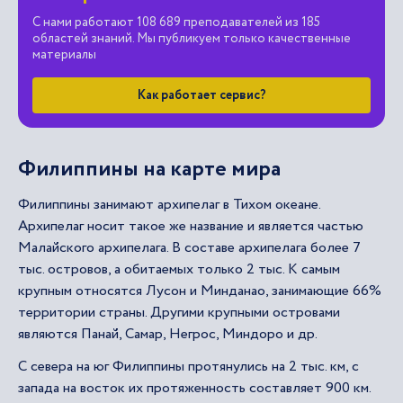
С нами работают 108 689 преподавателей из 185
областей знаний. Мы публикуем только качественные
материалы
Как работает сервис?
Филиппины на карте мира
Филиппины занимают архипелаг в Тихом океане.
Архипелаг носит такое же название и является частью
Малайского архипелага. В составе архипелага более 7
тыс. островов, а обитаемых только 2 тыс. К самым
крупным относятся Лусон и Минданао, занимающие 66%
территории страны. Другими крупными островами
являются Панай, Самар, Негрос, Миндоро и др.
С севера на юг Филиппины протянулись на 2 тыс. км, с
запада на восток их протяженность составляет 900 км.