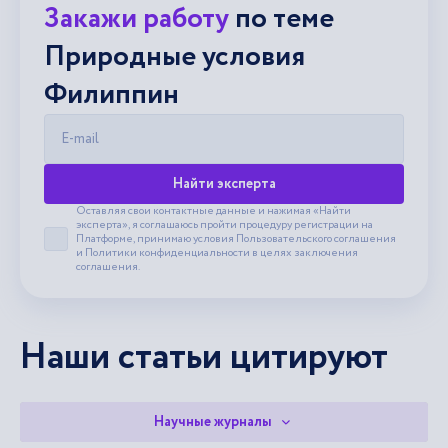
Закажи работу
по теме
Природные условия
Филиппин
E-mail
Найти эксперта
Оставляя свои контактные данные и нажимая «Найти
эксперта», я соглашаюсь пройти процедуру регистрации на
Платформе, принимаю условия
Пользовательского соглашения
Принять пользовательское соглашение
и
Политики конфиденциальности
в целях заключения
соглашения.
Наши статьи цитируют
Научные журналы