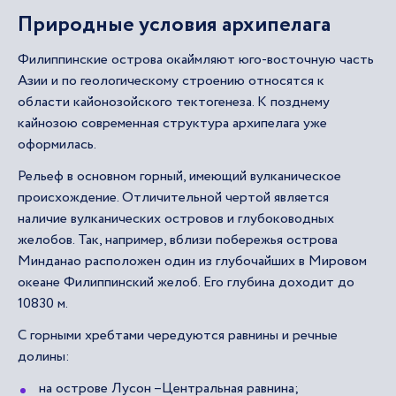
Природные условия архипелага
Филиппинские острова окаймляют юго-восточную часть
Азии и по геологическому строению относятся к
области кайонозойского тектогенеза. К позднему
кайнозою современная структура архипелага уже
оформилась.
Рельеф в основном горный, имеющий вулканическое
происхождение. Отличительной чертой является
наличие вулканических островов и глубоководных
желобов. Так, например, вблизи побережья острова
Минданао расположен один из глубочайших в Мировом
океане Филиппинский желоб. Его глубина доходит до
10830 м.
С горными хребтами чередуются равнины и речные
долины:
на острове Лусон –Центральная равнина;