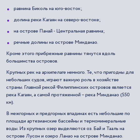
равнина Биколь на юго-восток;
долина реки Кагаян на северо-востоке;
на острове Панай - Центральная равнина;
речные долины на острове Минданао.
Кроме этого прибрежные равнины тянутся вдоль
большинства островов.
Крупных рек на архипелаге немного. Те, что пригодны для
небольших судов, играют важную роль в хозяйстве
страны. Главной рекой Филиппинских островов является
река Кагаян, а самой протяженной – река Минданао (550
км).
В межгорных и предгорных впадинах есть небольшие по
площади артезианские бассейны и термоминеральные
воды. Из крупных озер выделяются оз. Бай и Тааль на
острове Лусон и озеро Ланао на острове Минданао.