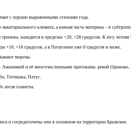
имат с хорошо выраженными сезонами года.
 экваториального климата, а южная часть материка – в субтроп
 тропика, находятся в пределах +20, +28 градусов. К югу летняя
а +10, +16 градусов, а в Патагонии уже 0 градусов и ниже.
бывают морозы.
Амазонкой и её многочисленными притоками, рекой Ориноко, Па
бо, Титикака, Патус.
% лесов планеты.
леса и сосредоточены они в основном на территории Бразилии.