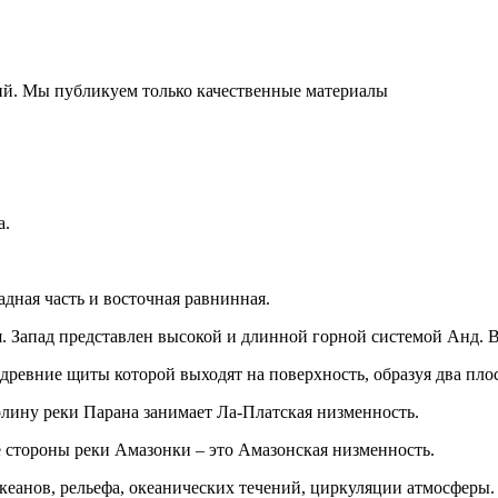
ний. Мы публикуем только качественные материалы
а.
дная часть и восточная равнинная.
я. Запад представлен высокой и длинной горной системой Анд.
евние щиты которой выходят на поверхность, образуя два плоск
олину реки Парана занимает Ла-Платская низменность.
 стороны реки Амазонки – это Амазонская низменность.
еанов, рельефа, океанических течений, циркуляции атмосферы.