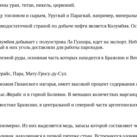
ны уран, титан, никель, цирконий.
у топливом и сырьем, Уругвай и Парагвай, например, минераль
амодостаточной страной по добыче нефти является Колумбия. Ос
мбия добывает с полуострова Ла Гуахира, идет на экспорт. Не
ый в них уголь доставляли для работы пароходов.
лезной руды, основная часть которых находится в Бразилии и Ве
райс, Пара, Мату-Гросу-ду-Сул.
ножия Гвианского нагорья, имеет высокий процент содержания ж
с-Жерайс и в горной Боливии. В меньших количествах марганце
а востоке Бразилии, в центральной и северной части аргентински
номерно. Из них выделяется медь, запасы которой составляют ч
ивия, находящаяся в первой пятерке стран. Встречаются оловя