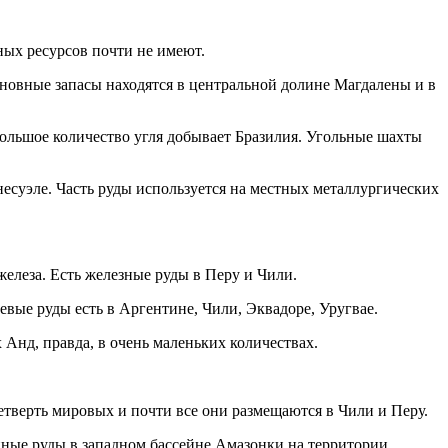
ных ресурсов почти не имеют.
новные запасы находятся в центральной долине Магдалены и в
большое количество угля добывает Бразилия. Угольные шахты
несуэле. Часть руды используется на местных металлургических
елеза. Есть железные руды в Перу и Чили.
вые руды есть в Аргентине, Чили, Эквадоре, Уругвае.
х Анд, правда, в очень маленьких количествах.
етверть мировых и почти все они размещаются в Чили и Перу.
нные руды в западном бассейне Амазонки на территории