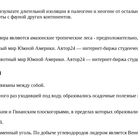
льтате длительной изоляции в палеогене и неогене от остально
рты с фауной других континентов.
ира являются амазонские тропические леса - предположительно,
ивотный мир Южной Америки. Автор24 — интернет-биржа студе
и
связаны между собой.
ного раз уходившей под воду, образовались осадочные полезны
им и Гвианским плоскогорьями, в пределах которых образовали
й.
аменный уголь. По добыче углеводородов лидером является Вене