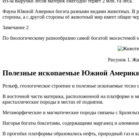
Из-за вырубки лесов материк ежегодно теряет 2 млн. га леса.
Фауна Южной Америки богата разными видами животных. В резу
стороны, а с другой стороны её животный мир имеет общие че
Замечание 2
По биологическому разнообразию самой богатой экосистемой м
Рисунок 1. Ж
Полезные ископаемые Южной Америк
Рельеф, геологическое строение и полезные ископаемые тесно 
В восточной части материка, расположенной на платформе и м
кристаллические породы в местах её поднятия.
Метаморфические и магматические породы связаны с Бразильск
Нагорья богаты бокситами, содержащими марганец и алюмини
В прогибах платформы образовались нефть, природный газ и к