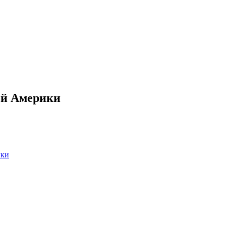
ой Америки
ики