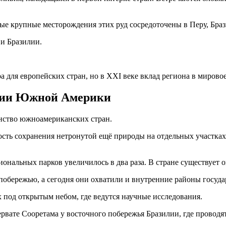
ые крупные месторождения этих руд сосредоточены в Перу, Бра
 и Бразилии.
 для европейских стран, но в XXI веке вклад региона в мировое
рии Южной Америки
нство южноамериканских стран.
сть сохранения нетронутой ещё природы на отдельных участках 
иональных парков увеличилось в два раза. В стране существует 
бережью, а сегодня они охватили и внутренние районы государс
 под открытым небом, где ведутся научные исследования.
ервате Сооретама у восточного побережья Бразилии, где провод