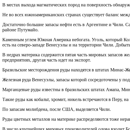
В местах выхода магматических пород на поверхность обнаруже
Не во всех южноамериканских странах существует баланс межд
Достаточно большие запасы нефти есть в Аргентине и Чили. С
районе Путумайо.
Каменным углем Южная Америка небогата. Уголь, который Колу
есть на северо-западе Венесуэлы и на территории Чили. Добыт
В недрах материка содержится пятая часть мировых запасов же
предприятиях, другая часть идет на экспорт.
Бразильские месторождения руды находятся в штатах Минас-Же
Железная руда Венесуэлы, запасы которой сосредоточены у под
Марганцевые руды известны в бразильских штатах Амапа, Мина
Такие руды как кобальт, хромит, никель встречаются в Перу, н
По запасам молибдена, после США, выделяется Чили.
Руды цветных металлов на материке распределяются тоже нерав
В число крупнейших мировых производителей олова входит Бол