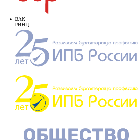
ВАК
РИНЦ