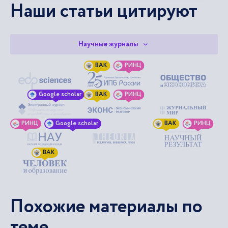
Наши статьи цитируют
Научные журналы
ВАК
РИНЦ
Google scholar
ВАК
РИНЦ
РИНЦ
Google scholar
ВАК
РИНЦ
ВАК
Похожие материалы по
теме