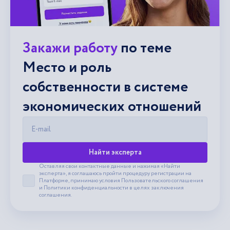
Закажи работу
по теме
Место и роль
собственности в системе
экономических отношений
E-mail
Найти эксперта
Оставляя свои контактные данные и нажимая «Найти
эксперта», я соглашаюсь пройти процедуру регистрации на
Платформе, принимаю условия
Пользовательского соглашения
Принять пользовательское соглашение
и
Политики конфиденциальности
в целях заключения
соглашения.