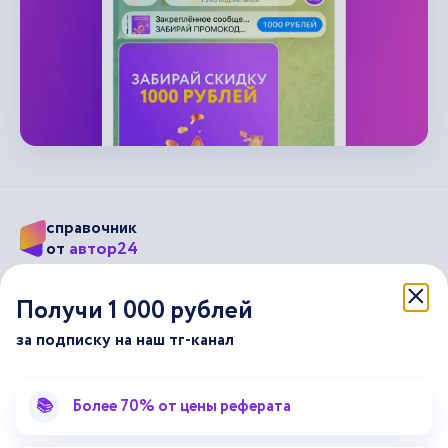
справочник
автор24
от
Подписывайся на наши соц. сети
Получи 1 000 рублей
за подписку на наш тг-канал
Научные статьи
Отзывы об Автор24
Лекторий
Последние статьи
📚
Более 70% от цены реферата
Методические указания
Помощь эксперта