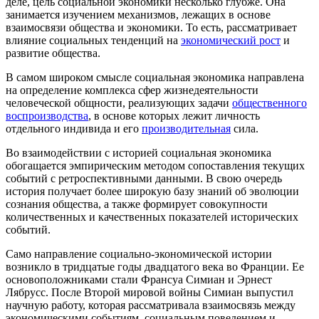
деле, цель социальной экономики несколько глубже. Она
занимается изучением механизмов, лежащих в основе
взаимосвязи общества и экономики. То есть, рассматривает
влияние социальных тенденций на
экономический рост
и
развитие общества.
В самом широком смысле социальная экономика направлена
на определение комплекса сфер жизнедеятельности
человеческой общности, реализующих задачи
общественного
воспроизводства
, в основе которых лежит личность
отдельного индивида и его
производительная
сила.
Во взаимодействии с историей социальная экономика
обогащается эмпирическим методом сопоставления текущих
событий с ретроспективными данными. В свою очередь
история получает более широкую базу знаний об эволюции
сознания общества, а также формирует совокупности
количественных и качественных показателей исторических
событий.
Само направление социально-экономической истории
возникло в тридцатые годы двадцатого века во Франции. Ее
основоположниками стали Франсуа Симиан и Эрнест
Лябрусс. После Второй мировой войны Симиан выпустил
научную работу, которая рассматривала взаимосвязь между
экономическими событиям, социальным поведением и