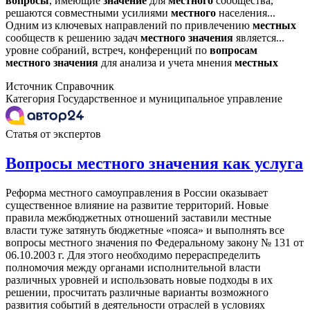
вопросы
, имеющие
значение
для
местного
сообщества,
решаются совместными усилиями
местного
населения...
Одним из ключевых направлений по привлечению
местных
сообществ к решению задач
местного
значения
является...
уровне собраний, встреч, конференций по
вопросам
местного
значения
для анализа и учета мнения
местных
Источник
Справочник
Категория
Государственное и муниципальное управление
Статья от экспертов
Вопросы местного значения как услуга
Реформа местного самоуправления в России оказывает
существенное влияние на развитие территорий. Новые
правила межбюджетных отношений заставили местные
власти туже затянуть бюджетные «пояса» и выполнять все
вопросы местного значения по Федеральному закону № 131 от
06.10.2003 г. Для этого необходимо перераспределить
полномочия между органами исполнительной власти
различных уровней и использовать новые подходы в их
решении, просчитать различные варианты возможного
развития событий в деятельности отраслей в условиях