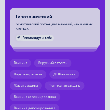
Гипотонический
Б
осмотический потенциал меньший, чем в живых
ме
клетках.
на
ых
ло
им
Рекомендуем тебе
🌟

Вакцина
Вирусный патоген
Вирусная реклама
ДНК-вакцина
Живая вакцина
Пептидная вакцина
Вакцина ассоциированная
Вакцина депонированная