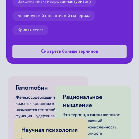
Вакцина инактивированная (убитая)
Безвирусный посадочный материал
Кривая «cot»
Смотреть больше терминов