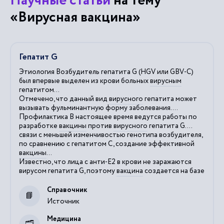
Научные статьи
на тему
«Вирусная вакцина»
Гепатит G
Этиология Возбудитель гепатита G (HGV или GBV-C)
был впервые выделен из крови больных
вирусным
гепатитом...
Отмечено, что данный вид
вирусного
гепатита может
вызывать фульминантную форму заболевания....
Профилактика В настоящее время ведутся работы по
разработке
вакцины
против
вирусного
гепатита G....
связи с меньшей изменчивостью генотипа возбудителя,
по сравнению с гепатитом С, создание эффективной
вакцины
...
Известно, что лица с анти-Е2 в крови не заражаются
вирусом гепатита G, поэтому
вакцина
создается на базе
Справочник
Источник
Медицина