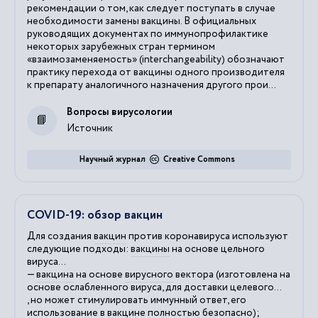
рекомендации о том, как следует поступать в случае
необходимости замены вакцины. В официальных
руководящих документах по иммунопрофилактике
некоторых зарубежных стран термином
«взаимозаменяемость» (interchangeability) обозначают
практику перехода от вакцины одного производителя
к препарату аналогичного назначения другого прои...
Вопросы вирусологии
Источник
Научный журнал
Creative Commons
COVID-19: обзор вакцин
Для создания
вакцин
против коронавируса используют
следующие подходы:
вакцины
на основе цельного
вируса...
—
вакцина
на основе
вирусного
вектора (изготовлена на
основе ослабленного вируса, для доставки целевого...
, но может стимулировать иммунный ответ, его
использование в
вакцине
полностью безопасно);