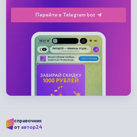
Перейти в Telegram bot
справочник
автор24
от