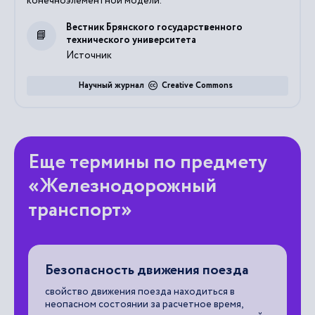
конечноэлементной модели.
Вестник Брянского государственного
технического университета
Источник
Научный журнал
Creative Commons
Еще термины по предмету
«Железнодорожный
транспорт»
Безопасность движения поезда
А
ки
свойство движения поезда находиться в
ав
неопасном состоянии за расчетное время,
ве