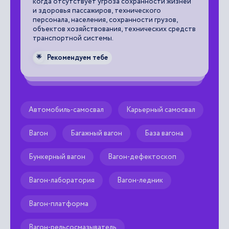
когда отсутствует угроза сохранности жизней
и здоровья пассажиров, технического

персонала, населения, сохранности грузов,
объектов хозяйствования, технических средств
транспортной системы.
Рекомендуем тебе
🌟
Автомобиль-самосвал
Карьерный самосвал
Вагон
Багажный вагон
База вагона
Бункерный вагон
Вагон-дефектоскоп
Вагон-лаборатория
Вагон-ледник
Вагон-платформа
Вагон-рельсосмазыватель