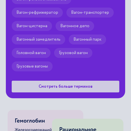
Вагон-рефрижератор
Вагон-транспортер
Вагон-цистерна
Вагонное депо
Вагонный замедлитель
Вагонный парк
Головной вагон
Грузовой вагон
Грузовые вагоны
Смотреть больше терминов