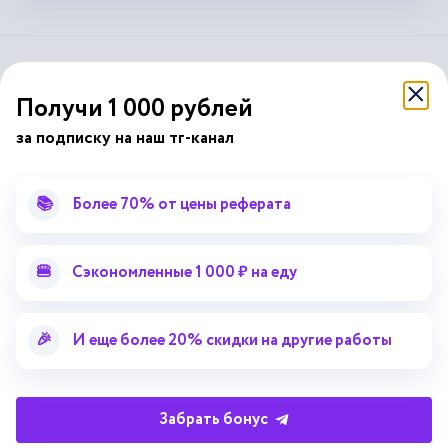
справочник
автор24
от
Получи 1 000 рублей
за подписку на наш тг-канал
Подписывайся на наши соц. сети
📚
Более 70% от цены реферата
Научные статьи
Отзывы об Автор24
Лекторий
Последние статьи
🍔
Сэкономленные 1 000 ₽ на еду
Методические указания
Помощь эксперта
Справочник терминов
Справочник рефератов
🎉
И еще более 20% скидки на другие работы
Статьи от экспертов
Поиск репетитора
Для правообладателей
Работа для преподавателей
Забрать бонус
Работа для репетиторов