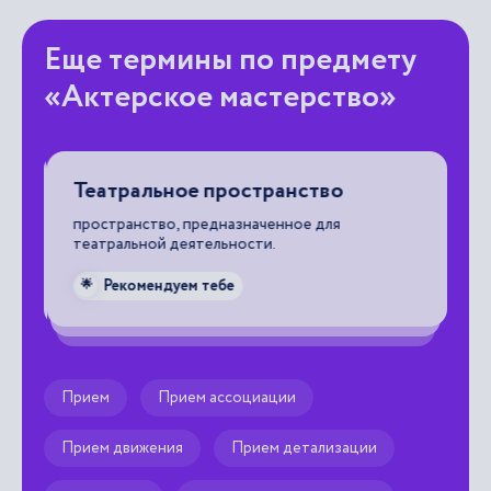
Еще термины по предмету
«Актерское мастерство»
Театральное пространство
А
пространство, предназначенное для
те
театральной деятельности.
со
пр
Рекомендуем тебе
🌟

Прием
Прием ассоциации
Прием движения
Прием детализации