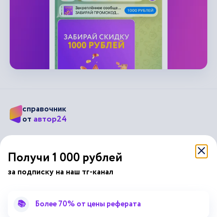
справочник
автор24
от
Подписывайся на наши соц. сети
Получи 1 000 рублей
за подписку на наш тг-канал
Научные статьи
Отзывы об Автор24
Лекторий
Последние статьи
📚
Более 70% от цены реферата
Методические указания
Помощь эксперта