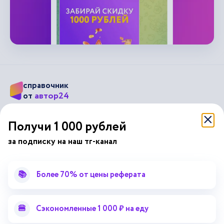
справочник
автор24
от
Подписывайся на наши соц. сети
Получи 1 000 рублей
за подписку на наш тг-канал
Научные статьи
Отзывы об Автор24
Лекторий
Последние статьи
📚
Более 70% от цены реферата
Методические указания
Помощь эксперта
Справочник терминов
Справочник рефератов
🍔
Сэкономленные 1 000 ₽ на еду
Статьи от экспертов
Поиск репетитора