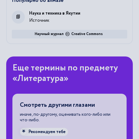
Популярно об алмазе
Наука и техника в Якутии
Источник
Научный журнал
Creative Commons
Еще термины по предмету
«Литература»
Смотреть другими глазами
П
иначе, по-другому, оценивать кого-либо или
по
что-либо.
сд
Рекомендуем тебе
🌟
