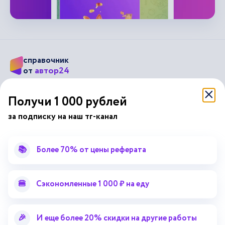
справочник
автор24
от
Подписывайся на наши соц. сети
Получи 1 000 рублей
за подписку на наш тг-канал
Научные статьи
Отзывы об Автор24
Лекторий
Последние статьи
📚
Более 70% от цены реферата
Методические указания
Помощь эксперта
Справочник терминов
Справочник рефератов
🍔
Сэкономленные 1 000 ₽ на еду
Статьи от экспертов
Поиск репетитора
Для правообладателей
🎉
И еще более 20% скидки на другие работы