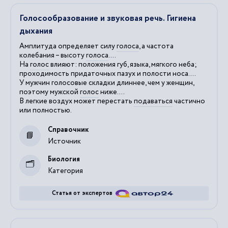
Голосообразование и звуковая речь. Гигиена
дыхания
Амплитуда определяет силу
голоса
, а частота
колебания – высоту
голоса
....
На
голос
влияют: положения губ, языка, мягкого неба;
проходимость придаточных пазух и полости носа....
У мужчин голосовые складки длиннее, чем у женщин,
поэтому мужской
голос
ниже....
В легкие воздух может перестать
подаваться
частично
или полностью.
Справочник
Источник
Биология
Категория
Статья от экспертов