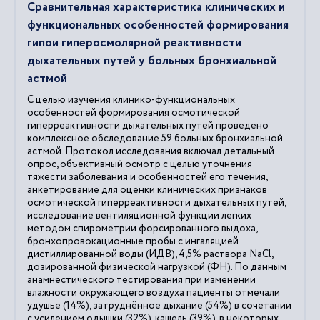
Сравнительная характеристика клинических и
функциональных особенностей формирования
гипои гиперосмолярной реактивности
дыхательных путей у больных бронхиальной
астмой
С целью изучения клинико-функциональных
особенностей формирования осмотической
гиперреактивности дыхательных путей проведено
комплексное обследование 59 больных бронхиальной
астмой. Протокол исследования включал детальный
опрос, объективный осмотр с целью уточнения
тяжести заболевания и особенностей его течения,
анкетирование для оценки клинических признаков
осмотической гиперреактивности дыхательных путей,
исследование вентиляционной функции легких
методом спирометрии форсированного выдоха,
бронхопровокационные пробы с ингаляцией
дистиллированной воды (ИДВ), 4,5% раствора NaCl,
дозированной физической нагрузкой (ФН). По данным
анамнестического тестирования при изменении
влажности окружающего воздуха пациенты отмечали
удушье (14%), затруднённое дыхание (54%) в сочетании
с усилением одышки (32%), кашель (39%), в некоторых