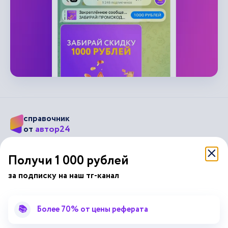
справочник
автор24
от
Подписывайся на наши соц. сети
Получи 1 000 рублей
за подписку на наш тг-канал
Научные статьи
Отзывы об Автор24
Лекторий
Последние статьи
📚
Более 70% от цены реферата
Методические указания
Помощь эксперта