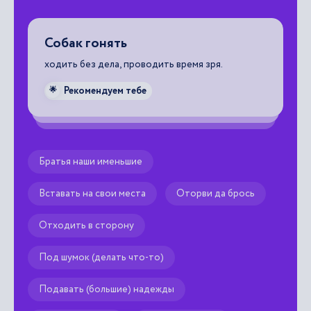
Собак гонять
О
ходить без дела, проводить время зря.
об
Рекомендуем тебе
🌟

Братья наши именьшие
Вставать на свои места
Оторви да брось
Отходить в сторону
Под шумок (делать что-то)
Подавать (большие) надежды