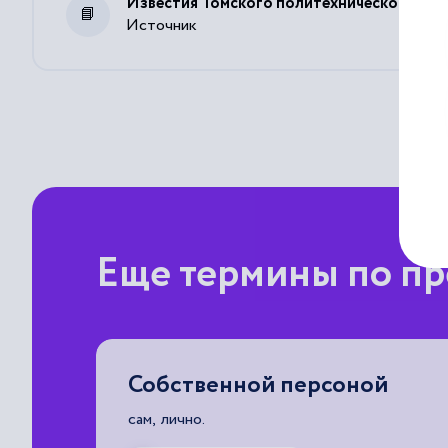
Известия Томского политехнического уни
Источник
Еще термины по пр
Собственной персоной
ая кого-
сам, лично.