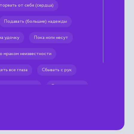
торвать от себя (сердца)
Подавать (большие) надежды
на удочку
Пока ноги несут
 мраком неизвестности
еть все глаза
Сбывать с рук
 другими глазами
Смотреть косо