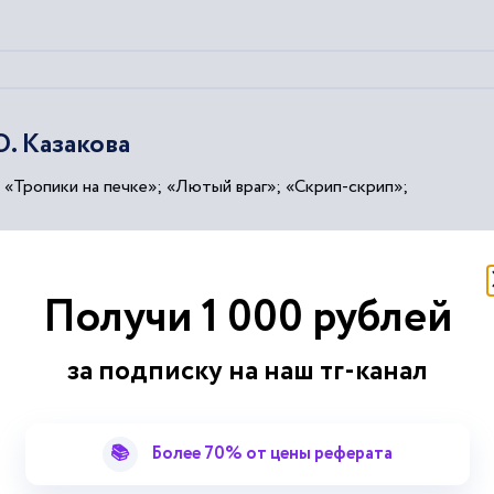
. Казакова
 «Тропики на печке»; «Лютый враг»; «
Скрип
-
скрип
»;
Получи 1 000 рублей
за подписку на наш тг-канал
шего проектирования к построению ак
📚
Более 70% от цены реферата