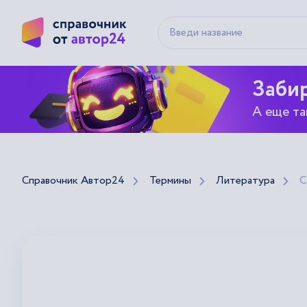
Забир
А еще та
Справочник Автор24
Термины
Литература
С