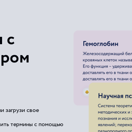
 с
ером
и загрузи свое
чить термины с помощью