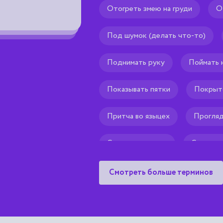
Рекомендуем тебе
🌟
Отогреть змею на груди
О
Под шумок (делать что-то)
Поднимать руку
Поймать 
Показывать пятки
Покрыто
Притча во языцех
Прогляд
Сверкать глазами
Смотреть
Стереть с лица земли
Смотреть больше терминов