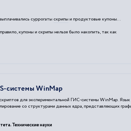
 выплачивались суррогаты
скрипы
и продуктовые купоны...
правило, купоны и
скрипы
нельзя было накопить, так как
IS-системы WinMap
 скриптов для экспериментальной ГИС-системы WinMap. Язык 
улирование со структурами данных ядра, представляющих граф
ета. Технические науки