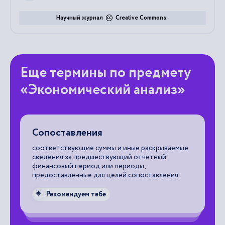
Научный журнал
Creative Commons
Еще термины по предмету
«Экономический анализ»
Сопоставления
Д
х
соответствующие суммы и иные раскрываемые
п
сведения за предшествующий отчетный
финансовый период или периоды,
со
предоставленные для целей сопоставления.
из
от
Рекомендуем тебе
🌟
те
хо
во