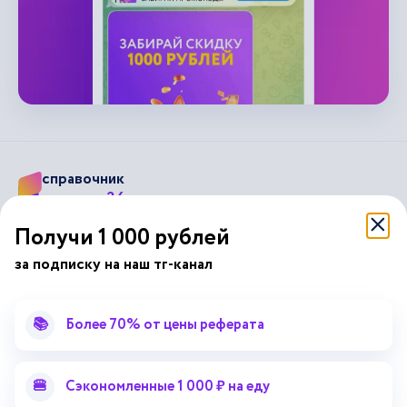
справочник
автор24
от
Получи 1 000 рублей
Подписывайся на наши соц. сети
за подписку на наш тг-канал
Научные статьи
Отзывы об Автор24
📚
Более 70% от цены реферата
Лекторий
Последние статьи
Методические указания
Помощь эксперта
🍔
Сэкономленные 1 000 ₽ на еду
Справочник терминов
Справочник рефератов