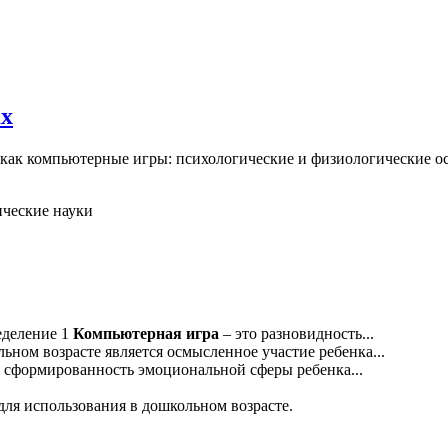
ах
 как компьютерные игры: психологические и физиологические ос
ические науки
еделение 1
Компьютерная
игра
– это разновидность...
ьном возрасте является осмысленное участие ребенка...
 сформированность эмоциональной сферы ребенка...
для использования в дошкольном возрасте.