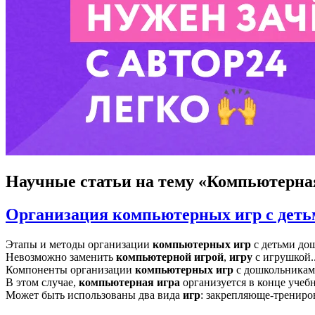
Научные статьи
на тему «Компьютерна
Организация компьютерных игр с деть
Этапы и методы организации
компьютерных
игр
с детьми до
Невозможно заменить
компьютерной
игрой
,
игру
с игрушкой..
Компоненты организации
компьютерных
игр
с дошкольникам
В этом случае,
компьютерная
игра
организуется в конце учебно
Может быть использованы два вида
игр
: закрепляюще-тренир