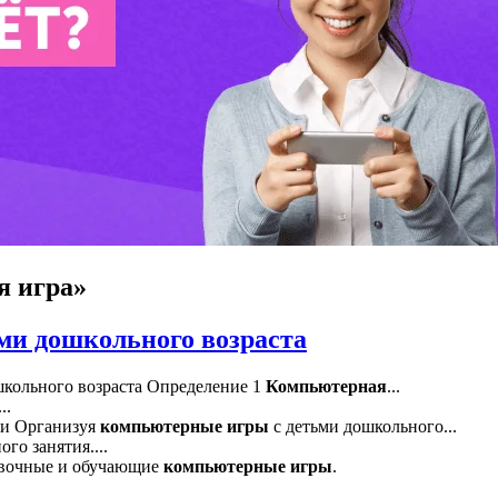
я игра»
ми дошкольного возраста
школьного возраста Определение 1
Компьютерная
...
..
и Организуя
компьютерные
игры
с детьми дошкольного...
го занятия....
овочные и обучающие
компьютерные
игры
.