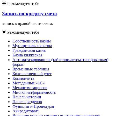
🌟
Рекомендуем тебе
Запись по кредиту счета
запись в правой части счета.
🌟
Рекомендуем тебе
Собственность казны
Муниципальная казна
Гражданская казнь
Казна княжеская
Автоматизированная (таблично-автоматизированная)
форма
Временные таблицы
Количественный учет
Компонента
Метаданные «1С»
Механизм запросов
Многоплатформенность
Панель истории
Панель разделов
Функции и Процедуры
Аккредитовать
Внешние оценки системы внутреннего контроля